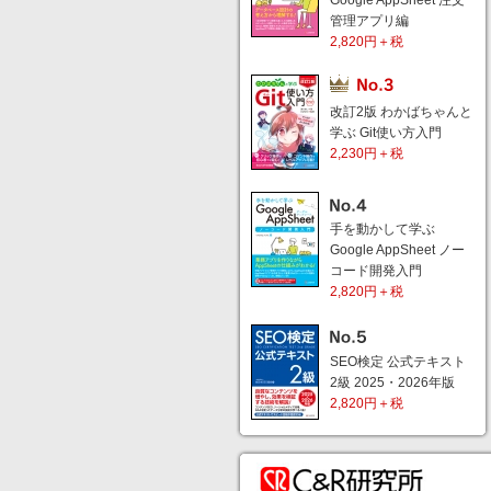
Google AppSheet 注文
管理アプリ編
2,820円＋税
改訂2版 わかばちゃんと
学ぶ Git使い方入門
2,230円＋税
手を動かして学ぶ
Google AppSheet ノー
コード開発入門
2,820円＋税
SEO検定 公式テキスト
2級 2025・2026年版
2,820円＋税