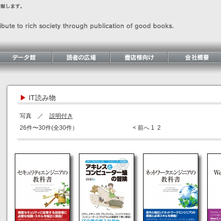
▶
IT読み物
写真 ／
説明付き
26件〜30件(全30件）
< 前へ
1
2