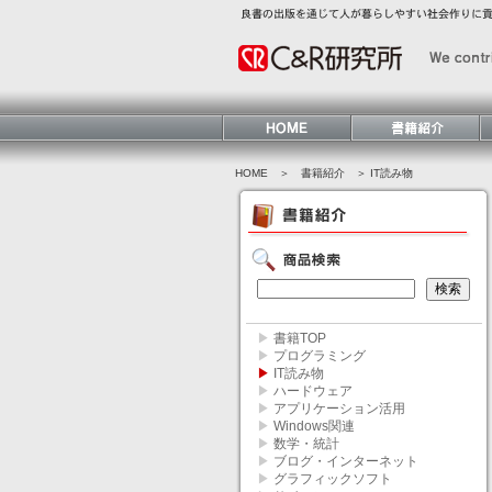
HOME
＞ 書籍紹介 ＞ IT読み物
▶
書籍TOP
▶
プログラミング
▶
IT読み物
▶
ハードウェア
▶
アプリケーション活用
▶
Windows関連
▶
数学・統計
▶
ブログ・インターネット
▶
グラフィックソフト