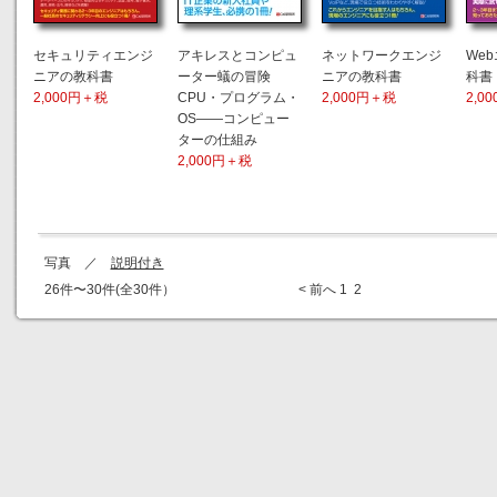
セキュリティエンジ
アキレスとコンピュ
ネットワークエンジ
We
ニアの教科書
ーター蟻の冒険
ニアの教科書
科書
2,000円＋税
CPU・プログラム・
2,000円＋税
2,0
OS――コンピュー
ターの仕組み
2,000円＋税
写真 ／
説明付き
26件〜30件(全30件）
< 前へ
1
2