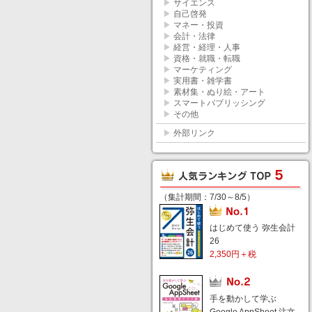
▶
サイエンス
▶
自己啓発
▶
マネー・投資
▶
会計・法律
▶
経営・経理・人事
▶
資格・就職・転職
▶
マーケティング
▶
実用書・雑学書
▶
素材集・ぬり絵・アート
▶
スマートパブリッシング
▶
その他
▶
外部リンク
（集計期間：7/30～8/5）
はじめて使う 弥生会計
26
2,350円＋税
手を動かして学ぶ