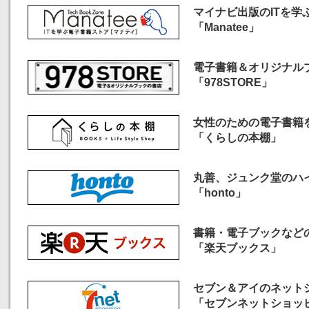
マイナビ出版のITを学
「Manatee」
電子書籍＆オリジナル
「978STORE」
女性のための電子書籍
「くらしの本棚」
丸善、ジュンク堂のハ
「honto」
書籍・電子ブックなど
「楽天ブックス」
セブン＆アイのネット
「セブンネットショッ