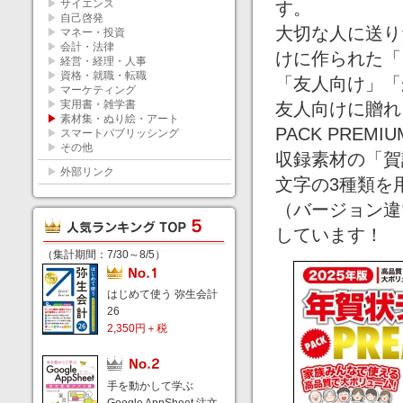
▶
サイエンス
す。
▶
自己啓発
大切な人に送り
▶
マネー・投資
▶
会計・法律
けに作られた「
▶
経営・経理・人事
▶
資格・就職・転職
「友人向け」「
▶
マーケティング
▶
実用書・雑学書
友人向けに贈れ
▶
素材集・ぬり絵・アート
PACK PRE
▶
スマートパブリッシング
▶
その他
収録素材の「賀
▶
外部リンク
文字の3種類を
（バージョン違
しています！
（集計期間：7/30～8/5）
はじめて使う 弥生会計
26
2,350円＋税
手を動かして学ぶ