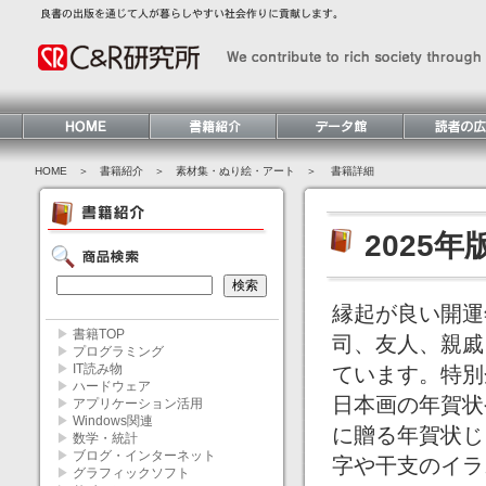
HOME
＞ 書籍紹介 ＞
素材集・ぬり絵・アート
＞ 書籍詳細
2025年
縁起が良い開運
▶
書籍TOP
司、友人、親戚
▶
プログラミング
▶
IT読み物
ています。特別
▶
ハードウェア
日本画の年賀状
▶
アプリケーション活用
▶
Windows関連
に贈る年賀状じ
▶
数学・統計
▶
ブログ・インターネット
字や干支のイラ
▶
グラフィックソフト