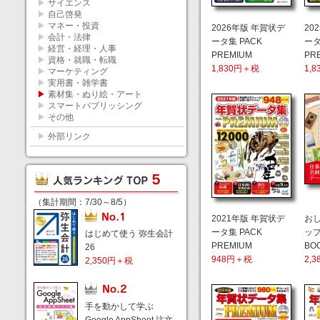
▶
サイエンス
▶
自己啓発
▶
マネー・投資
2026年版 年賀状デ
20
▶
会計・法律
ータ集 PACK
ータ
▶
経営・経理・人事
PREMIUM
PR
▶
資格・就職・転職
1,830円＋税
1,
▶
マーケティング
▶
実用書・雑学書
▶
素材集・ぬり絵・アート
▶
スマートパブリッシング
▶
その他
▶
外部リンク
（集計期間：7/30～8/5）
2021年版 年賀状デ
お
ータ集 PACK
ップ
はじめて使う 弥生会計
PREMIUM
BO
26
948円＋税
2,
2,350円＋税
手を動かして学ぶ