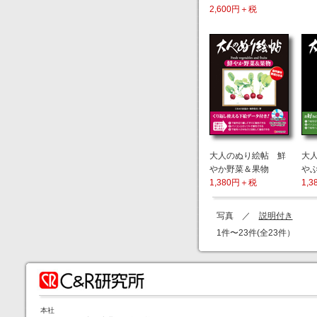
2,600円＋税
大人のぬり絵帖 鮮
大
やか野菜＆果物
や
1,380円＋税
1,
写真 ／
説明付き
1件〜23件(全23件）
本社