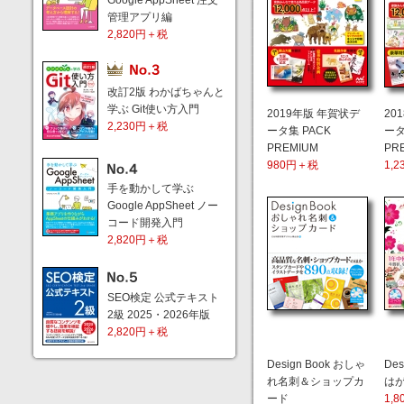
Google AppSheet 注文
管理アプリ編
2,820円＋税
改訂2版 わかばちゃんと
学ぶ Git使い方入門
2019年版 年賀状デ
20
2,230円＋税
ータ集 PACK
ータ
PREMIUM
PR
980円＋税
1,
手を動かして学ぶ
Google AppSheet ノー
コード開発入門
2,820円＋税
SEO検定 公式テキスト
2級 2025・2026年版
2,820円＋税
Design Book おしゃ
Des
れ名刺＆ショップカ
は
ード
1,