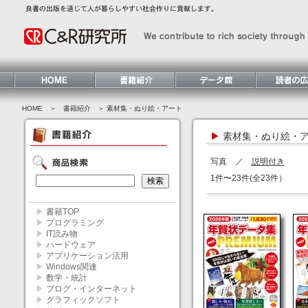
HOME
＞ 書籍紹介 ＞ 素材集・ぬり絵・アート
▶
素材集・ぬり絵・
写真 ／
説明付き
1件〜23件(全23件）
▶
書籍TOP
▶
プログラミング
▶
IT読み物
▶
ハードウェア
▶
アプリケーション活用
▶
Windows関連
▶
数学・統計
▶
ブログ・インターネット
▶
グラフィックソフト