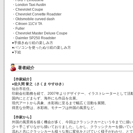
・Ford T Limousine
・London Taxi Austin
・Chevrolet Coupe
・Chevrolet Corvette Roadster
・Oldsmobile curved dash
・Citroen 11CV TA
・Fuller
・Chevrolet Master Deluxe Coupe
・Daimler SP250 Roadster
●手描きぬり絵の楽しみ方
●パソコンを使ったぬり絵の楽しみ方
●下絵
著者紹介
【作家紹介】
●佐久間 誉之（さくま やすゆき）
仙台市在住。
印刷会社勤務を経て、2007年よりデザイナー、イラストレーターとして活
国内にとどまらず、海外にも作品を出展。
現代アートから具象、水彩画に至るまで幅広く活動を展開。
得意な分野は、水彩画。モチーフは外国の風景など。
【作家から】
外国の風景画を描く機会が多く、今回はクラッシクカーという今までに描い
少々手こずりながら描いておりました。しかし、クラッシクカーを描いてい
流れと共にクラッシカーも様々な形に変化をとげていく様子がわかり、とて