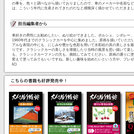
の事を、色々と調べながら描いておりましたので、車のメーカーや名前など
は、こういう年代に生産されてきたのだなと感慨深く描かせていただきまし
担当編集者から
車好きの男性にお勧めしたい、ぬり絵ができました。ポルシェ、シボレー、フ
1960年代までのクラシックカーを中心に集めました。原画を描いていただ
アルな表現の中にも、にじみや豊かな色彩を用いて水彩絵の具の美しさを最
りです。クラシックカーの美しさを堪能したり当時の風景を思い描いて楽し
も、クラシックカーファンの方も、挑戦してみてください。原画の通りに塗
変えて塗ってみてもいいですね。新しい趣味を始めたいという方や、プレゼ
紀)