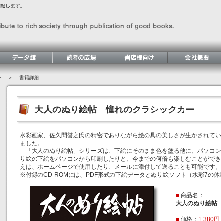
ト
＞ 書籍詳細
大人のぬり絵帖 憧れのクラシックカー
水彩画家、佐久間誉之氏の精密でありながら絵の具の美しさが生かされてい
ました。
「大人のぬり絵帖」シリーズは、下絵にそのまま色を塗る他に、パソコン
り絵の下絵をパソコンから印刷したりと、今までの何倍も楽しむことができ
えは、ホームページで使用したり、メールに添付して送ることも可能です。
※付録のCD-ROMには、PDF形式の下絵データとぬり絵ソフト（水彩7の
■
商品名：
大人のぬり絵帖
■
価格：
1,380