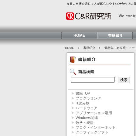
HOME
＞ 書籍紹介 ＞
素材集・ぬり絵・アー
▶
書籍TOP
▶
プログラミング
▶
IT読み物
▶
ハードウェア
▶
アプリケーション活用
▶
Windows関連
▶
数学・統計
▶
ブログ・インターネット
▶
グラフィックソフト