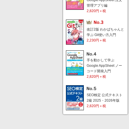
Google AppSheet 注文
管理アプリ編
2,820円＋税
改訂2版 わかばちゃんと
学ぶ Git使い方入門
2,230円＋税
手を動かして学ぶ
Google AppSheet ノー
コード開発入門
2,820円＋税
SEO検定 公式テキスト
2級 2025・2026年版
2,820円＋税