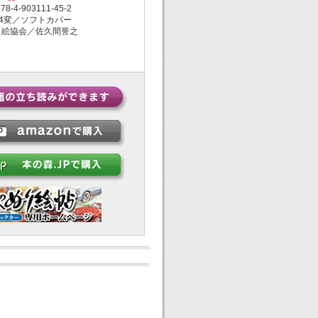
-4-903111-45-2
4変／ソフトカバー
絵協会／佐久間誉之