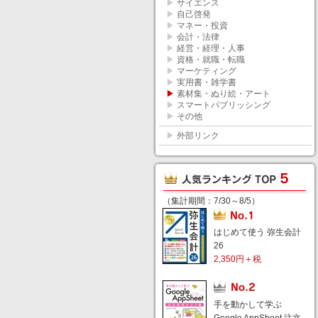
▶
サイエンス
▶
自己啓発
▶
マネー・投資
▶
会計・法律
▶
経営・経理・人事
▶
資格・就職・転職
▶
マーケティング
▶
実用書・雑学書
▶
素材集・ぬり絵・アート
▶
スマートパブリッシング
▶
その他
▶
外部リンク
（集計期間：7/30～8/5）
はじめて使う 弥生会計
26
2,350円＋税
手を動かして学ぶ