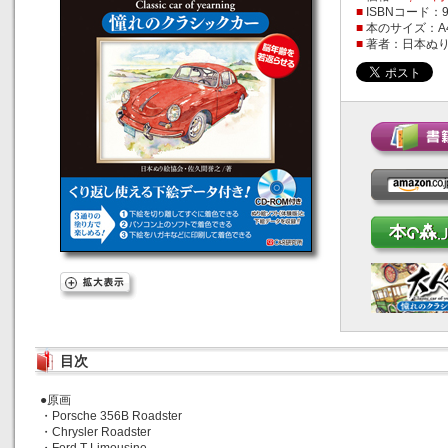
■
ISBNコード：978
■
本のサイズ：A
■
著者：日本ぬり
目次
●原画
・Porsche 356B Roadster
・Chrysler Roadster