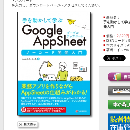
・パスワード
を入力し、ダウンロードページへアクセスしてください。
■
商品名：
手を動かして学ぶ G
発入門
■
価格：
2,820
■
ISBNコード：978
■
本のサイズ：A
■
著者：イルカ