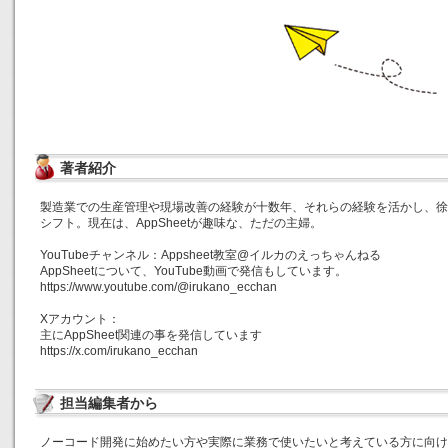
著者紹介
製造業での生産管理や現場改善の経験が十数年、それらの経験を活かし、徐
シフト。現在は、AppSheetが趣味な、ただの主婦。
YouTubeチャンネル：Appsheet教室@イルカのえっちゃんねる
AppSheetについて、YouTube動画で発信もしています。
https://www.youtube.com/@irukano_ecchan
Xアカウント：
主にAppSheet関連の事を発信しています
https://x.com/irukano_ecchan
担当編集者から
ノーコード開発に始めたい方や実際に業務で使いたいと考えている方に向け