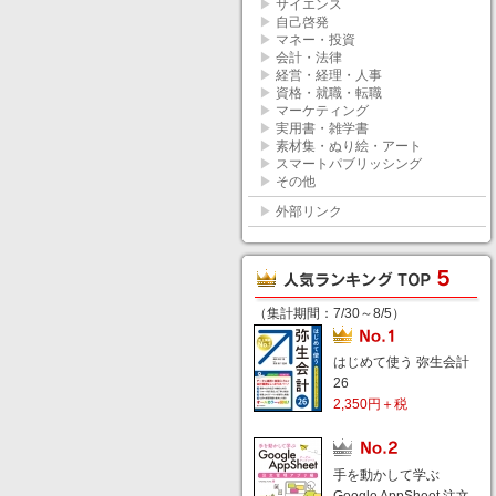
▶
サイエンス
▶
自己啓発
▶
マネー・投資
▶
会計・法律
▶
経営・経理・人事
▶
資格・就職・転職
▶
マーケティング
▶
実用書・雑学書
▶
素材集・ぬり絵・アート
▶
スマートパブリッシング
▶
その他
▶
外部リンク
（集計期間：7/30～8/5）
はじめて使う 弥生会計
26
2,350円＋税
手を動かして学ぶ