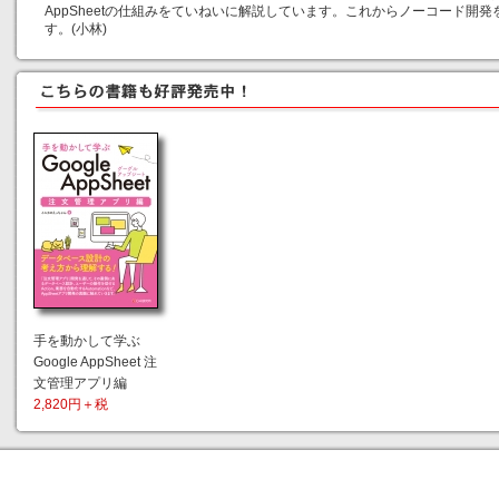
AppSheetの仕組みをていねいに解説しています。これからノーコード開
す。(小林)
手を動かして学ぶ
Google AppSheet 注
文管理アプリ編
2,820円＋税