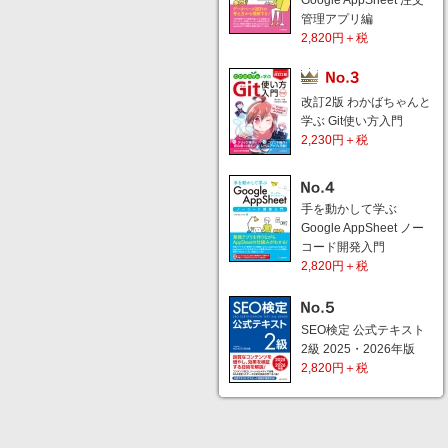
Google AppSheet 注文
管理アプリ編
2,820円＋税
改訂2版 わかばちゃんと
学ぶ Git使い方入門
2,230円＋税
手を動かして学ぶ
Google AppSheet ノー
コード開発入門
2,820円＋税
SEO検定 公式テキスト
2級 2025・2026年版
2,820円＋税