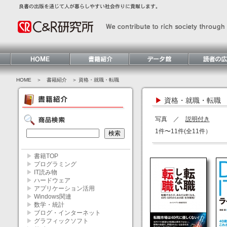
HOME
＞ 書籍紹介 ＞ 資格・就職・転職
▶
資格・就職・転職
写真 ／
説明付き
1件〜11件(全11件）
▶
書籍TOP
▶
プログラミング
▶
IT読み物
▶
ハードウェア
▶
アプリケーション活用
▶
Windows関連
▶
数学・統計
▶
ブログ・インターネット
▶
グラフィックソフト