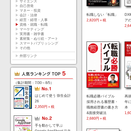
▶
サイエンス
▶
自己啓発
▶
マネー・投資
転職しない「転職」
DX
▶
会計・法律
▶
経営・経理・人事
2,820円＋税
ア
▶
資格・就職・転職
2,
▶
マーケティング
▶
実用書・雑学書
▶
素材集・ぬり絵・アート
▶
スマートパブリッシング
▶
その他
▶
外部リンク
（集計期間：7/30～8/5）
はじめて使う 弥生会計
転職必勝バイブル
再
26
採用される履歴書・
年
2,350円＋税
職務経歴書の書き方
本
&面接突破法
1,
2,680円＋税
手を動かして学ぶ