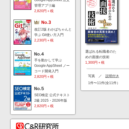
Google AppSheet 注文
管理アプリ編
2,820円＋税
改訂2版 わかばちゃんと
学ぶ Git使い方入門
2,230円＋税
選ばれる転職者のた
めの面接の技術
手を動かして学ぶ
1,300円＋税
Google AppSheet ノー
コード開発入門
写真 ／
説明付き
2,820円＋税
1件〜11件(全11件）
SEO検定 公式テキスト
2級 2025・2026年版
2,820円＋税