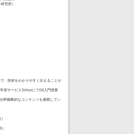
ル研究所）
解で、技術をわかりやすく伝えることが
サービスSchooにてGit入門授業
った分野横断的なコンテンツを展開してい
所）
所）