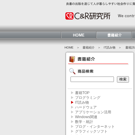
HOME
＞ 書籍紹介 ＞
IT読み物
＞ 書籍詳
▶
書籍TOP
▶
プログラミング
▶
IT読み物
▶
ハードウェア
▶
アプリケーション活用
▶
Windows関連
▶
数学・統計
▶
ブログ・インターネット
▶
グラフィックソフト