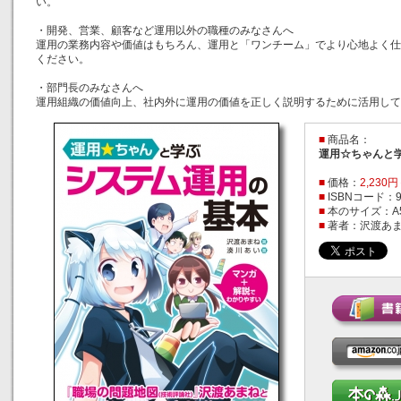
い。
・開発、営業、顧客など運用以外の職種のみなさんへ
運用の業務内容や価値はもちろん、運用と「ワンチーム」でより心地よく仕
ください。
・部門長のみなさんへ
運用組織の価値向上、社内外に運用の価値を正しく説明するために活用して
■
商品名：
運用☆ちゃんと学
■
価格：
2,230
■
ISBNコード：978
■
本のサイズ：A
■
著者：沢渡あ