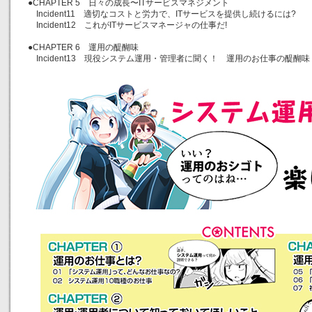
●CHAPTER 5 日々の成長〜ITサービスマネジメント
Incident11 適切なコストと労力で、ITサービスを提供し続けるには?
Incident12 これがITサービスマネージャの仕事だ!
●CHAPTER 6 運用の醍醐味
Incident13 現役システム運用・管理者に聞く！ 運用のお仕事の醍醐味