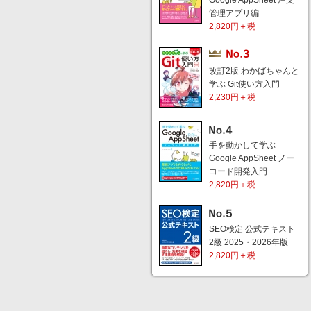
Google AppSheet 注文
管理アプリ編
2,820円＋税
改訂2版 わかばちゃんと
学ぶ Git使い方入門
2,230円＋税
手を動かして学ぶ
Google AppSheet ノー
コード開発入門
2,820円＋税
SEO検定 公式テキスト
2級 2025・2026年版
2,820円＋税