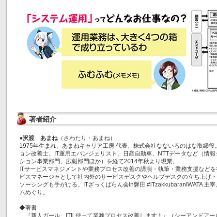
著者紹介
●
沢渡 あまね
（さわたり・あまね）
1975年生まれ。あまねキャリア工房 代表。株式会社なないろのはな取締
ョン改善士。IT運用エバンジェリスト。日産自動車、NTTデータなど（情
ション事業部門、広報部門ほか）を経て2014年秋より現業。
ITサービスマネジメントや業務プロセス改善の講演・執筆・業務支援などを行
ビスマネージャとして社内外のサービスデスクやヘルプデスクの立ち上げ・
ソーシングも手がける。ITざっくばらん会in磐田 #ITzakkubaranIWATA
ムめぐり。
◆著書
『新人ガール ITIL使って業務プロセス改善します！』（シーアンドアー