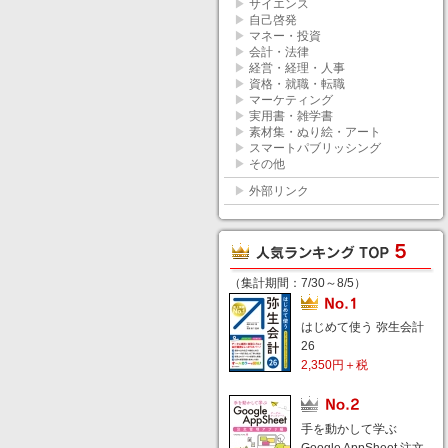
▶
サイエンス
▶
自己啓発
▶
マネー・投資
▶
会計・法律
▶
経営・経理・人事
▶
資格・就職・転職
▶
マーケティング
▶
実用書・雑学書
▶
素材集・ぬり絵・アート
▶
スマートパブリッシング
▶
その他
▶
外部リンク
（集計期間：7/30～8/5）
はじめて使う 弥生会計
26
2,350円＋税
手を動かして学ぶ