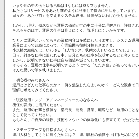
いまや世の中のあらゆる活動はITなしには成り立ちません。
私たちはITサービスをあたり前のように利用して快適に生活をしています。
日々の「あたり前」を支えるシステム運用。価値がないわけがありません。
しかし、現状、残念ながら運用の価値が世の中に十分に理解され、評価され
それもそのはず。運用の仕事は見えにくく、説明しにくいからです。
ひとえに運用といってもその業務内容は多岐にわたりますし、システム運用
業界によって組織によって、守備範囲も役割分担もさまざま。
小規模の組織では、いわゆる「1人情シス」状態の人もいることでしょう。
日々、雑多な仕事に追われる中、自分たちの仕事を説明するなどと考えたこ
しかし、説明できない仕事は自ら価値を減じてしまいます。
そろそろ、運用の仕事を説明できるようにする「たたき台」があってもいい
そんな思いで筆を執りました。
・初心者のみなさんへ
運用とはどんな仕事なのか？ 何を勉強したらよいのか？ どんな観点で
理解し考えてみてください。
・現役運用エンジニア／マネージャーのみなさんへ
後任の育成にご活用ください。
また、運用の仕事と価値を、部門長、開発、営業、顧客など、運用のことを
として使ってください。
もちろん、ご自身の経験、技術やノウハウの体系化にも役立てていただけた
・ステップアップを目指すみなさんへ
運用人材としてさらに輝くためには？ 運用職種の価値を上げるためにどう