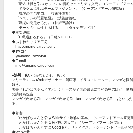
『新入社員と学ぶ オフィスの情報セキュリティ入門』（シーアンドアー
『ドラクエに学ぶチームマネジメント』（シーアンドアール研究所）
『職場の問題地図』（技術評論社）
『システムの問題地図』（技術評論社）
『職場の問題かるた』（技術評論社）
『チームの生産性をあげる。』（ダイヤモンド社）
◆主な連載
『IT職場あるある』（日経 xTECH）
◆あまねキャリア工房
http://amane-career.com/
◆Twitter
@amane_sawatari
◆E-mail
info@amane-career.com
●
湊川 あい
（みなとがわ・あい）
フリーランスのWebデザイナー・漫画家・イラストレーター。マンガと図
好き。
著書『わかばちゃんと学ぶ』シリーズが全国の書店にて発売中のほか、動画学習
の講師も担当。
マンガでわかるGit・マンガでわかるDocker・マンガでわかるRubyとい
る。
◆著書
『わかばちゃんと学ぶ Webサイト制作の基本』（シーアンドアール研究
『わかばちゃんと学ぶ Git使い方入門』（シーアンドアール研究所）
『わかばちゃんと学ぶ Googleアナリティクス』（シーアンドアール研究
◆Web連載