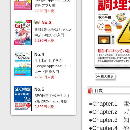
Google AppSheet 注文
管理アプリ編
2,820円＋税
改訂2版 わかばちゃんと
学ぶ Git使い方入門
2,230円＋税
手を動かして学ぶ
Google AppSheet ノー
コード開発入門
2,820円＋税
目次
SEO検定 公式テキスト
2級 2025・2026年版
●Chapter
2,820円＋税
●Chapter
●Chapter
●Chapter.