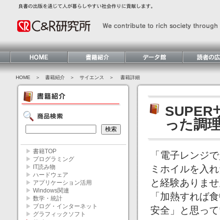
HOME
＞ 書籍紹介 ＞
サイエンス
＞ 書籍詳細
SUPE
った調
▶
書籍TOP
「電子レンジで
▶
プログラミング
▶
IT読み物
ミホイルを入れ
▶
ハードウェア
と経験ありませ
▶
アプリケーション活用
▶
Windows関連
「加熱すれば食
▶
数学・統計
▶
ブログ・インターネット
安全」と思って
▶
グラフィックソフト