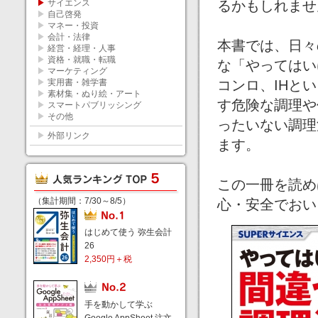
▶
サイエンス
るかもしれませ
▶
自己啓発
▶
マネー・投資
▶
会計・法律
本書では、日々
▶
経営・経理・人事
▶
資格・就職・転職
な「やってはい
▶
マーケティング
▶
実用書・雑学書
コンロ、IHと
▶
素材集・ぬり絵・アート
す危険な調理や
▶
スマートパブリッシング
▶
その他
ったいない調理
▶
外部リンク
ます。
この一冊を読め
（集計期間：7/30～8/5）
心・安全でおい
はじめて使う 弥生会計
26
2,350円＋税
手を動かして学ぶ