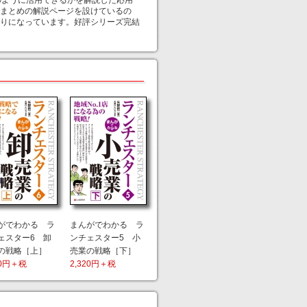
のように活用できるかを解説した応用
まとめの解説ページを設けているの
りになっています。好評シリーズ完結
がでわかる ラ
まんがでわかる ラ
ェスター6 卸
ンチェスター5 小
の戦略［上］
売業の戦略［下］
20円＋税
2,320円＋税