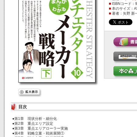
■
ISBNコード：978
■
本のサイズ：A
■
著者：矢野 新
目次
●第1章 現状分析・細分化
●第2章 重点エリア設定
●第3章 重点エリアローラー実施
●第4章 戦略立案・戦術展開①