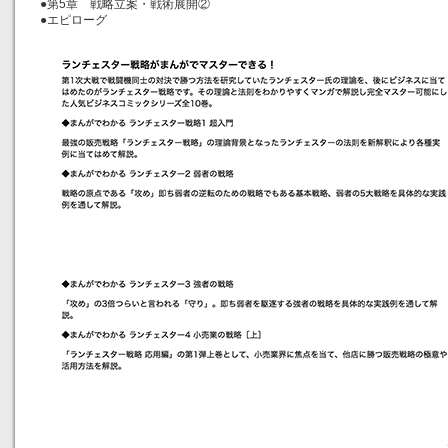
●第5章 戦略立案・戦術展開②
●エピローグ