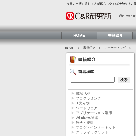
HOME
＞ 書籍紹介 ＞
マーケティング
＞ 
▶
書籍TOP
▶
プログラミング
▶
IT読み物
▶
ハードウェア
▶
アプリケーション活用
▶
Windows関連
▶
数学・統計
▶
ブログ・インターネット
▶
グラフィックソフト