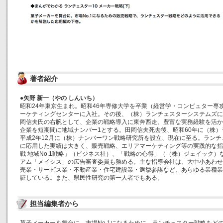
著者紹介
●矢野 新一（やの しんいち）
昭和24年東京生まれ。昭和46年専修大学を卒業（経営学・コンピュター専
ーケティングセンターに入社。その後、（株）ランチェスターシステムズに
岡信夫氏の右腕として、企業の戦略導入に東奔西走、豊富な実務経験を活か
企業を短期間に地域ナンバー1とする。田岡信夫死去後、昭和60年に（株
平成2年12月に（株）ナンバーワン戦略研究所を設立、現在に至る。ラン
に応用した実績は大きく、販売戦略、エリアマーケティング等の実践的な指
戦 地域No.1戦略」（ビジネス社）、「戦略の心得」（（株）ジェイック
アム「メイシス」の広告審査委員も務める。主な指導会社は、大中小あわせ
売業・サービス業・不動産業・住宅建設業・選挙参謀など、あらゆる業種業態
証している。また、県民性研究の第一人者でもある。
担当編集者から