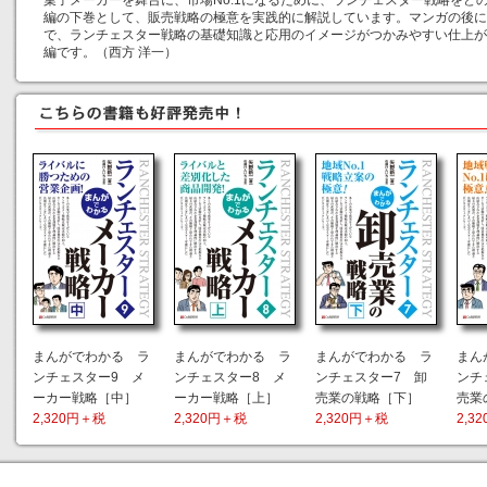
菓子メーカーを舞台に、市場No.1になるために、ランチェスター戦略をど
編の下巻として、販売戦略の極意を実践的に解説しています。マンガの後に
で、ランチェスター戦略の基礎知識と応用のイメージがつかみやすい仕上が
編です。（西方 洋一）
まんがでわかる ラ
まんがでわかる ラ
まんがでわかる ラ
まん
ンチェスター9 メ
ンチェスター8 メ
ンチェスター7 卸
ンチ
ーカー戦略［中］
ーカー戦略［上］
売業の戦略［下］
売業
2,320円＋税
2,320円＋税
2,320円＋税
2,3