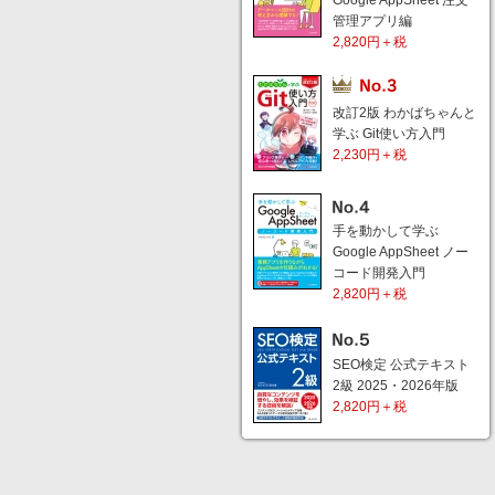
Google AppSheet 注文
管理アプリ編
2,820円＋税
改訂2版 わかばちゃんと
学ぶ Git使い方入門
2,230円＋税
手を動かして学ぶ
Google AppSheet ノー
コード開発入門
2,820円＋税
SEO検定 公式テキスト
2級 2025・2026年版
2,820円＋税