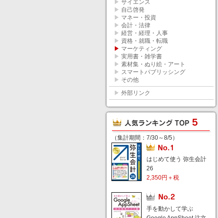
▶
サイエンス
▶
自己啓発
▶
マネー・投資
▶
会計・法律
▶
経営・経理・人事
▶
資格・就職・転職
▶
マーケティング
▶
実用書・雑学書
▶
素材集・ぬり絵・アート
▶
スマートパブリッシング
▶
その他
▶
外部リンク
（集計期間：7/30～8/5）
はじめて使う 弥生会計
26
2,350円＋税
手を動かして学ぶ