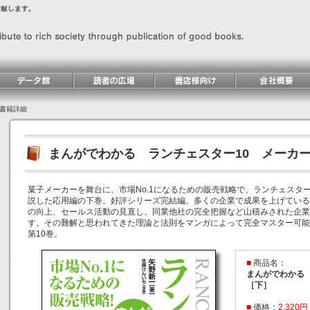
書籍詳細
まんがでわかる ランチェスター10 メーカ
菓子メーカーを舞台に、市場No.1になるための販売戦略で、ランチェスタ
説した応用編の下巻。好評シリーズ完結編。多くの企業で成果を上げている
の向上、セールス活動の見直し、同業他社の完全把握など山積みされた企業
す。その難解と思われてきた理論と法則をマンガによって完全マスター可能
第10巻。
■
商品名：
まんがでわかる
［下］
■
価格：
2,320