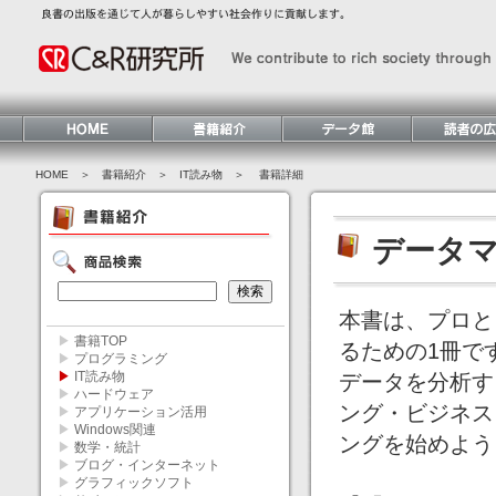
HOME
＞ 書籍紹介 ＞
IT読み物
＞ 書籍詳細
データ
本書は、プロと
▶
書籍TOP
るための1冊で
▶
プログラミング
▶
IT読み物
データを分析す
▶
ハードウェア
ング・ビジネス
▶
アプリケーション活用
▶
Windows関連
ングを始めよう
▶
数学・統計
▶
ブログ・インターネット
▶
グラフィックソフト