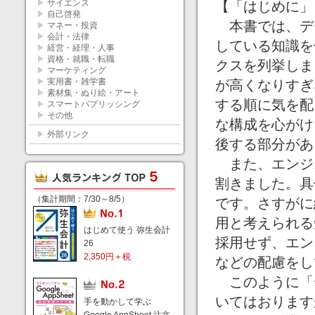
▶
サイエンス
【「はじめに」
▶
自己啓発
本書では、デ
▶
マネー・投資
▶
会計・法律
している知識を
▶
経営・経理・人事
▶
資格・就職・転職
クスを列挙しま
▶
マーケティング
▶
実用書・雑学書
が高くなりすぎ
▶
素材集・ぬり絵・アート
する順に気を配
▶
スマートパブリッシング
▶
その他
な構成を心がけ
▶
外部リンク
後する部分があ
また、エンジ
割きました。具
（集計期間：7/30～8/5）
です。さすがに
用と考えられる
はじめて使う 弥生会計
採用せず、エン
26
2,350円＋税
などの配慮をし
このように「
いてはおります
手を動かして学ぶ