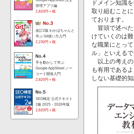
Google AppSheet 注文
ドメイン知識を
管理アプリ編
取り組むことに
2,820円＋税
ております。
冒頭で述べた
改訂2版 わかばちゃんと
けていくのは難
学ぶ Git使い方入門
2,230円＋税
な職業にとって
ル」といえるで
以上の考えの
手を動かして学ぶ
Google AppSheet ノー
も有用であるよ
コード開発入門
しない基礎的知
2,820円＋税
SEO検定 公式テキスト
2級 2025・2026年版
2,820円＋税