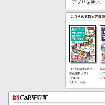
アプリを使いこ
超入門 無料で使える
超入門
動画編集ソフト
ネ
Filmora
2,
2,410円＋税