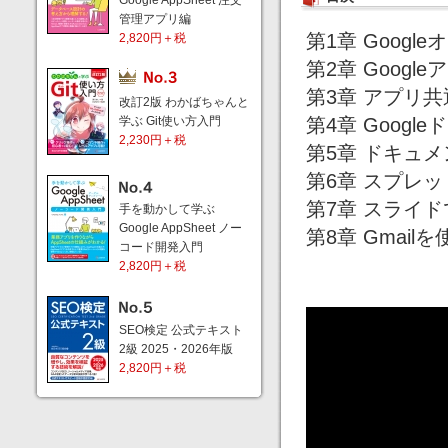
Google AppSheet 注文
管理アプリ編
第1章 Goog
2,820円＋税
第2章 Goog
第3章 アプリ
改訂2版 わかばちゃんと
学ぶ Git使い方入門
第4章 Goog
2,230円＋税
第5章 ドキュ
第6章 スプレ
第7章 スライ
手を動かして学ぶ
Google AppSheet ノー
第8章 Gmai
コード開発入門
2,820円＋税
SEO検定 公式テキスト
2級 2025・2026年版
2,820円＋税