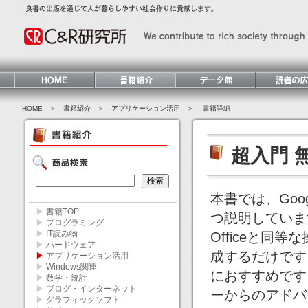
HOME
＞ 書籍紹介 ＞
アプリケーション活用
＞ 書籍詳細
超入門 
本書では、Go
▶
書籍TOP
つ説明していま
▶
プログラミング
▶
IT読み物
Officeと
▶
ハードウェア
成するだけです
▶
アプリケーション活用
▶
Windows関連
におすすめです。
▶
数学・統計
▶
ブログ・インターネット
ーからのアドバ
▶
グラフィックソフト