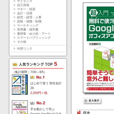
▶
サイエンス
▶
自己啓発
▶
マネー・投資
▶
会計・法律
▶
経営・経理・人事
▶
資格・就職・転職
▶
マーケティング
▶
実用書・雑学書
▶
素材集・ぬり絵・アート
▶
スマートパブリッシング
▶
その他
▶
外部リンク
（集計期間：7/30～8/5）
はじめて使う 弥生会計
26
2,350円＋税
手を動かして学ぶ
目次