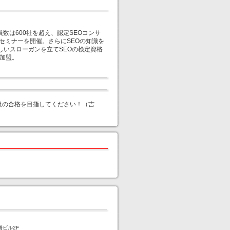
員数は600社を超え、認定SEOコンサ
セミナーを開催。さらにSEOの知識を
いう新しいスローガンを立てSEOの検定資格
に加盟。
4級の合格を目指してください！（吉
橋ビル2F