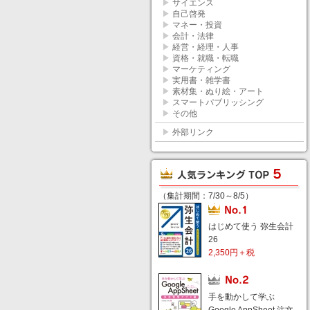
▶
サイエンス
▶
自己啓発
▶
マネー・投資
▶
会計・法律
▶
経営・経理・人事
▶
資格・就職・転職
▶
マーケティング
▶
実用書・雑学書
▶
素材集・ぬり絵・アート
▶
スマートパブリッシング
▶
その他
▶
外部リンク
（集計期間：7/30～8/5）
はじめて使う 弥生会計
26
2,350円＋税
手を動かして学ぶ