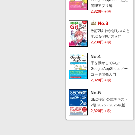
Google AppSheet 注文
管理アプリ編
2,820円＋税
改訂2版 わかばちゃんと
学ぶ Git使い方入門
2,230円＋税
手を動かして学ぶ
Google AppSheet ノー
コード開発入門
2,820円＋税
SEO検定 公式テキスト
2級 2025・2026年版
2,820円＋税