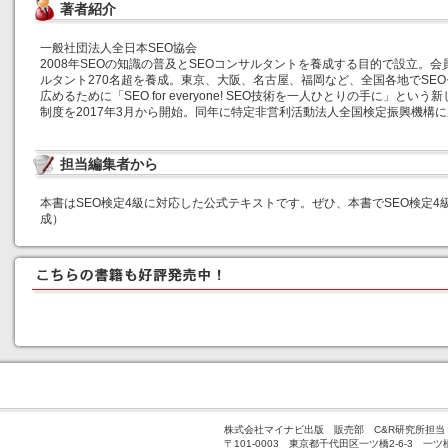
著者紹介
一般社団法人全日本SEO協会
2008年SEOの知識の普及とSEOコンサルタントを養成する目的で設立。会
ルタント270名超を養成。東京、大阪、名古屋、福岡など、全国各地でSEO
広めるために「SEO for everyone! SEO技術を一人ひとりの手に」と
制度を2017年3月から開始。同年に特定非営利活動法人全国検定振興機構
担当編集者から
本書はSEO検定4級に対応した公式テキストです。ぜひ、本書でSEO検定
成）
株式会社マイナビ出版 販売部 C&R研究所担当
〒101-0003 東京都千代田区一ツ橋2-6-3 一ツ