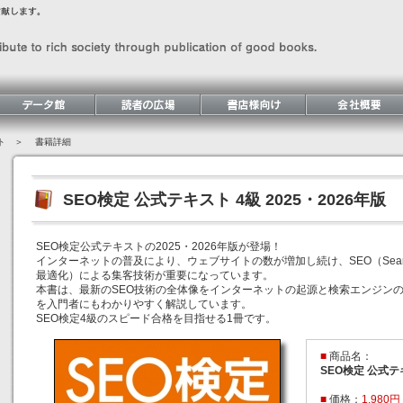
ト
＞ 書籍詳細
SEO検定 公式テキスト 4級 2025・2026年版
SEO検定公式テキストの2025・2026年版が登場！
インターネットの普及により、ウェブサイトの数が増加し続け、SEO（Search Engi
最適化）による集客技術が重要になっています。
本書は、最新のSEO技術の全体像をインターネットの起源と検索エンジン
を入門者にもわかりやすく解説しています。
SEO検定4級のスピード合格を目指せる1冊です。
■
商品名：
SEO検定 公式テキ
■
価格：
1,980