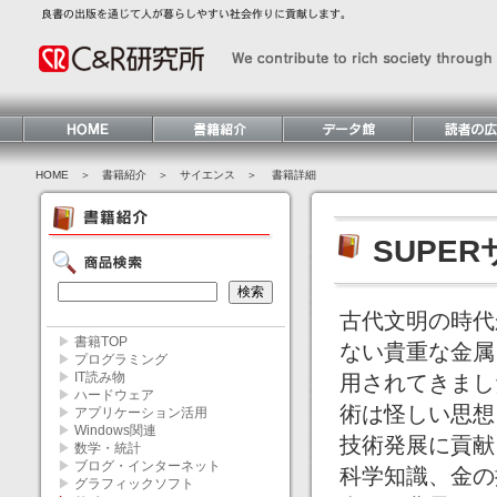
HOME
＞ 書籍紹介 ＞
サイエンス
＞ 書籍詳細
SUPE
古代文明の時代
▶
書籍TOP
ない貴重な金属
▶
プログラミング
▶
IT読み物
用されてきまし
▶
ハードウェア
術は怪しい思想
▶
アプリケーション活用
▶
Windows関連
技術発展に貢献
▶
数学・統計
▶
ブログ・インターネット
科学知識、金の
▶
グラフィックソフト