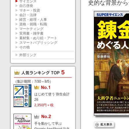
▶
サイエンス
史的な背景から
▶
自己啓発
▶
マネー・投資
▶
会計・法律
▶
経営・経理・人事
▶
資格・就職・転職
▶
マーケティング
▶
実用書・雑学書
▶
素材集・ぬり絵・アート
▶
スマートパブリッシング
▶
その他
▶
外部リンク
（集計期間：7/30～8/5）
はじめて使う 弥生会計
26
2,350円＋税
手を動かして学ぶ