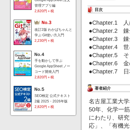
Google AppSheet 注文
管理アプリ編
目次
2,820円＋税
●Chapter.
改訂2版 わかばちゃんと
●Chapter
学ぶ Git使い方入門
●Chapter
2,230円＋税
●Chapter.
●Chapter.
手を動かして学ぶ
●Chapter.
Google AppSheet ノー
●Chapter.7
コード開発入門
2,820円＋税
著者紹介
SEO検定 公式テキスト
名古屋工業大学
2級 2025・2026年版
2,820円＋税
50年、化学一
にわたり、研究
応」、「有機光