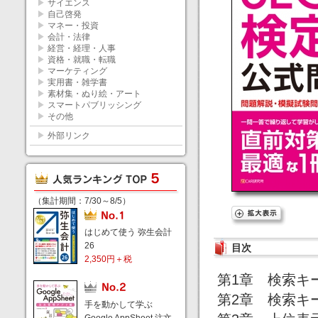
▶
サイエンス
▶
自己啓発
▶
マネー・投資
▶
会計・法律
▶
経営・経理・人事
▶
資格・就職・転職
▶
マーケティング
▶
実用書・雑学書
▶
素材集・ぬり絵・アート
▶
スマートパブリッシング
▶
その他
▶
外部リンク
（集計期間：7/30～8/5）
はじめて使う 弥生会計
26
目次
2,350円＋税
第1章 検索キ
第2章 検索キ
手を動かして学ぶ