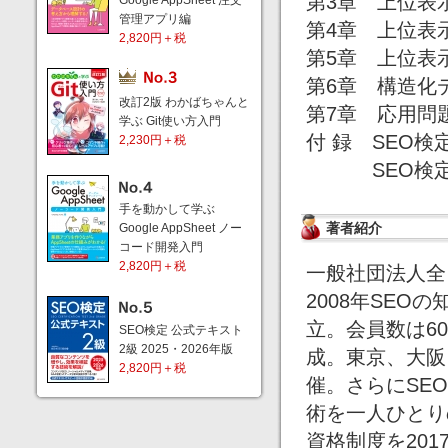
第3章 上位表
Google AppSheet 注文
管理アプリ編
第4章 上位表
2,820円＋税
第5章 上位表
第6章 構造化
改訂2版 わかばちゃんと
第7章 応用問
学ぶ Git使い方入門
付 録 SEO検
2,230円＋税
SEO検定3
手を動かして学ぶ
著者紹介
Google AppSheet ノー
コード開発入門
2,820円＋税
一般社団法人全
2008年SE
立。会員数は6
SEO検定 公式テキスト
2級 2025・2026年版
成。東京、大阪
2,820円＋税
催。さらにSEOの
術を一人ひとり
資格制度を20