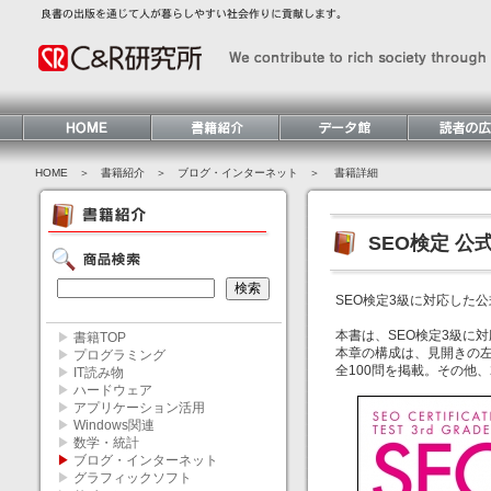
HOME
＞ 書籍紹介 ＞
ブログ・インターネット
＞ 書籍詳細
SEO検定 公式
SEO検定3級に対応した公
本書は、SEO検定3級に
▶
書籍TOP
本章の構成は、見開きの
▶
プログラミング
全100問を掲載。その他
▶
IT読み物
▶
ハードウェア
▶
アプリケーション活用
▶
Windows関連
▶
数学・統計
▶
ブログ・インターネット
▶
グラフィックソフト