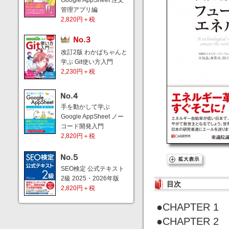
Google AppSheet 注文
管理アプリ編
2,820円＋税
改訂2版 わかばちゃんと
学ぶ Git使い方入門
2,230円＋税
手を動かして学ぶ
Google AppSheet ノー
コード開発入門
2,820円＋税
SEO検定 公式テキスト
2級 2025・2026年版
目次
2,820円＋税
●CHAPTER
●CHAPTER