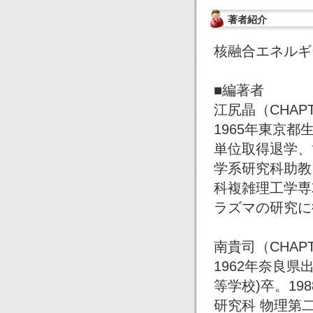
著者紹介
核融合エネルギ
■編著者
江尻晶（CHAPT
1965年東京
単位取得退学、
学系研究科助教
科複雑理工学専
ラズマの研究に
南貴司（CHAPT
1962年奈良県
等学校)卒。19
研究科 物理第二