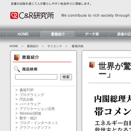
HOME
＞ 書籍紹介 ＞
サイエンス
＞ 書籍詳細
世界が
ー」
▶
書籍TOP
▶
プログラミング
▶
IT読み物
▶
ハードウェア
▶
アプリケーション活用
▶
Windows関連
▶
数学・統計
▶
ブログ・インターネット
▶
グラフィックソフト