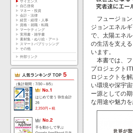
▶
サイエンス
▶
自己啓発
▶
マネー・投資
▶
会計・法律
フュージョン
▶
経営・経理・人事
▶
資格・就職・転職
ジョンエネルギ
▶
マーケティング
で、太陽エネル
▶
実用書・雑学書
▶
素材集・ぬり絵・アート
の生活を支える
▶
スマートパブリッシング
▶
その他
います。
▶
外部リンク
本書では、フ
プロジェクトI
ロジェクトを解
（集計期間：7/30～8/5）
い環境や深宇宙
ー源としての期
はじめて使う 弥生会計
な用途や魅力を
26
2,350円＋税
手を動かして学ぶ