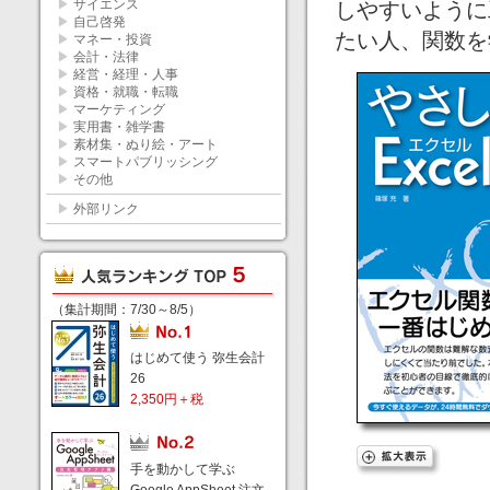
▶
サイエンス
しやすいように
▶
自己啓発
たい人、関数を
▶
マネー・投資
▶
会計・法律
▶
経営・経理・人事
▶
資格・就職・転職
▶
マーケティング
▶
実用書・雑学書
▶
素材集・ぬり絵・アート
▶
スマートパブリッシング
▶
その他
▶
外部リンク
（集計期間：7/30～8/5）
はじめて使う 弥生会計
26
2,350円＋税
手を動かして学ぶ