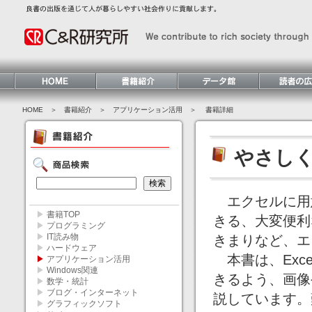
HOME
＞ 書籍紹介 ＞
アプリケーション活用
＞ 書籍詳細
やさしく
エクセルに用
▶
書籍TOP
きる、大変便利
▶
プログラミング
▶
IT読み物
きまりなど、エ
▶
ハードウェア
本書は、Exc
▶
アプリケーション活用
▶
Windows関連
きるよう、画像
▶
数学・統計
▶
ブログ・インターネット
説しています。
▶
グラフィックソフト