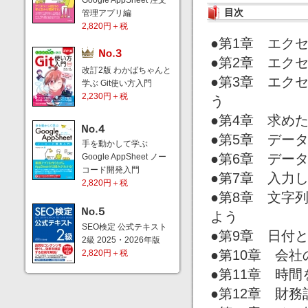
Google AppSheet 注文
目次
管理アプリ編
2,820円＋税
●第1章 エク
●第2章 エク
改訂2版 わかばちゃんと
●第3章 エク
学ぶ Git使い方入門
2,230円＋税
う
●第4章 求め
●第5章 デー
手を動かして学ぶ
●第6章 デー
Google AppSheet ノー
コード開発入門
●第7章 入力
2,820円＋税
●第8章 文字
よう
SEO検定 公式テキスト
●第9章 日付
2級 2025・2026年版
●第10章 会
2,820円＋税
●第11章 時
●第12章 財