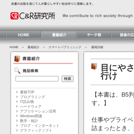
HOME
＞ 書籍紹介 ＞
スマートパブリッシング
＞ 書籍詳細
目にやさ
行け
▶
書籍TOP
【本書は、B5
▶
プログラミング
▶
IT読み物
す。】
▶
ハードウェア
▶
アプリケーション活用
▶
Windows関連
仕事やプライベ
▶
数学・統計
▶
ブログ・インターネット
詰まったとき、
▶
グラフィックソフト