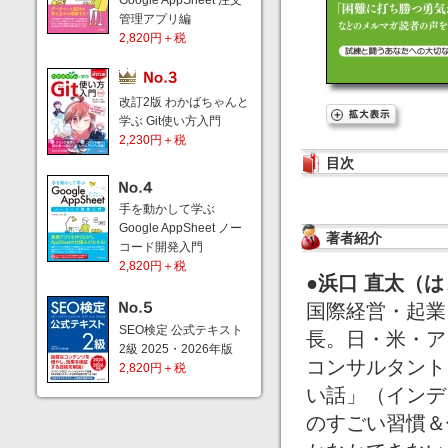
Google AppSheet 注文
管理アプリ編
2,820円＋税
改訂2版 わかばちゃんと
学ぶ Git使い方入門
2,230円＋税
目次
手を動かして学ぶ
Google AppSheet ノー
著者紹介
コード開発入門
2,820円＋税
●浜口 直太（は
国際経営・起業
SEO検定 公式テキスト
長。日・米・ア
2級 2025・2026年版
コンサルタント
2,820円＋税
い話」（インデ
のすごい習慣＆