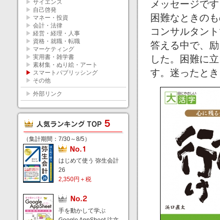
▶
サイエンス
メッセージです
▶
自己啓発
困難なときのも
▶
マネー・投資
▶
会計・法律
コンサルタント
▶
経営・経理・人事
▶
資格・就職・転職
答える中で、励
▶
マーケティング
▶
実用書・雑学書
した。困難に立
▶
素材集・ぬり絵・アート
す。迷ったとき
▶
スマートパブリッシング
▶
その他
▶
外部リンク
（集計期間：7/30～8/5）
はじめて使う 弥生会計
26
2,350円＋税
手を動かして学ぶ