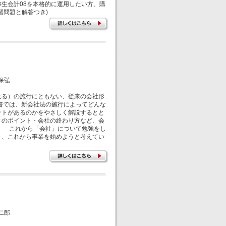
生会計08を本格的に運用したい方、購
習問題と解答つき)
保弘
る）の施行にともない、従来の会社形
書では、新会社法の施行によってどんな
ットがあるのかをやさしく解説するとと
きのポイント・会社の終わり方など、会
。 これから「会社」について勉強をし
く、これから事業を始めようと考えてい
二郎