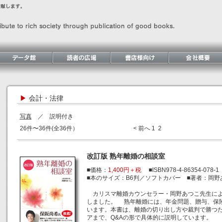
▶
会計・法律
写真
／ 説明付き
26件〜36件(全36件）
< 前へ
1
2
改訂版 熟年離婚の相談室
■価格：
1,400円＋税
■ISBN978-4-86354-078-1
■本のサイズ：B6判／ソフトカバー ■著者：岡野
カリスマ離婚カウンセラー・岡野あつこ先生によ
しました。 熟年離婚には、年金問題、贈与、保
います。本書は、離婚の切り出し方や裁判で勝つ
アまで、Q&Aの形で具体的に説明しています。