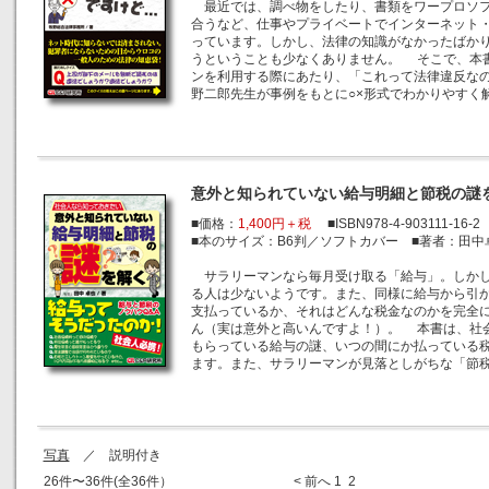
最近では、調べ物をしたり、書類をワープロソフ
合うなど、仕事やプライベートでインターネット
っています。しかし、法律の知識がなかったばか
うということも少なくありません。 そこで、本
ンを利用する際にあたり、「これって法律違反な
野二郎先生が事例をもとに○×形式でわかりやすく
意外と知られていない給与明細と節税の謎
■価格：
1,400円＋税
■ISBN978-4-903111-16-2
■本のサイズ：B6判／ソフトカバー ■著者：田中
サラリーマンなら毎月受け取る「給与」。しかし
る人は少ないようです。また、同様に給与から引
支払っているか、それはどんな税金なのかを完全
ん（実は意外と高いんですよ！）。 本書は、社
もらっている給与の謎、いつの間にか払っている税
ます。また、サラリーマンが見落としがちな「節
写真
／ 説明付き
26件〜36件(全36件）
< 前へ
1
2