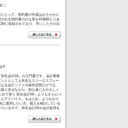
研二
にとって、契約書の作成はおろそかに
される契約書のひな形を45種類とりあ
ROMに収録されており、手にしたその日
知子
弥生会計09」の入門書です。会計事務
タントとしても有名なスリーエスフォー
単なる会計ソフトの操作説明だけでな
に織り交ぜながら、初心者にもやさしく
めて使う 弥生会計08」よりもさらにパ
ことアドバイス」をはじめ、よりわかり
的に運用したい方、購入を検討している
ているので、弥生会計09や会計処理を