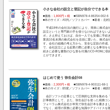
小さな会社の設立と登記が自分でできる本
■価格：
1,800円＋税
■ISBN978-4-86354-002-6
■本のサイズ：A5判／ソフトカバー ■著者：北村
平成18年の会社法の施行により、簡単に株式会
設立というと専門家の手を借りなければできない
ボ」さえ抑えておけば、自分一人でも安価に手続
業員10名未満の株式会社を念頭に置いた、株式会
す。会社の組織の考え方から、安全な定款の作成
で、会社設立による起業の際に必要となる事項を
続きに必要な書類のひな形を付属のCD-ROMに
とができます。
はじめて使う 弥生会計08
■価格：
2,300円＋税
■ISBN978-4-903111-68-1
■本のサイズ：B5変／ソフトカバー ■著者：嶋田
会計ソフトの定番として圧倒的な支持を集める「
計事務所として、また、弥生会計を使った税務コ
フォーラム株式会社が本気で弥生会計本を書きま
でなく、経理の実務に必要な知識やアドバイスを