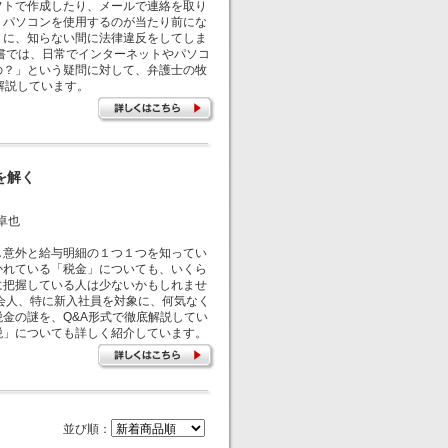
トで作成したり、メールで連絡を取り
・パソコンを使用するのが当たり前にな
りに、知らない間に法律違反をしてしま
書では、日常でインターネットやパソコ
の？」という疑問に対して、弁護士の牧
解説しています。
を解く
卓也
意外と給与明細の１つ１つを知ってい
かれている「税金」についても、いくら
に把握している人は少ないかもしれませ
会人、特に新入社員を対象に、何気なく
金の謎を、Q&A形式で徹底解説してい
税」についても詳しく紹介しています。
並び順：