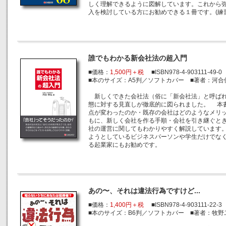
しく理解できるように図解しています。これから弥
入を検討している方にお勧めできる１冊です。(練
誰でもわかる新会社法の超入門
■価格：
1,500円＋税
■ISBN978-4-903111-49-0
■本のサイズ：A5判／ソフトカバー ■著者：河合
新しくできた会社法（俗に「新会社法」と呼ばれ
態に対する見直しが徹底的に図られました。 本
点が変わったのか・既存の会社はどのようなメリ
もに、新しく会社を作る手順・会社を引き継ぐと
社の運営に関してもわかりやすく解説しています
ようとしているビジネスパーソンや学生だけでな
る起業家にもお勧めです。
あの〜、それは違法行為ですけど...
■価格：
1,400円＋税
■ISBN978-4-903111-22-3
■本のサイズ：B6判／ソフトカバー ■著者：牧野