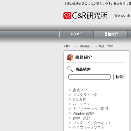
HOME
＞ 書籍紹介 ＞ 会計・法律
▶
書籍TOP
▶
プログラミング
▶
IT読み物
▶
ハードウェア
▶
アプリケーション活用
▶
Windows関連
▶
数学・統計
▶
ブログ・インターネット
▶
グラフィックソフト