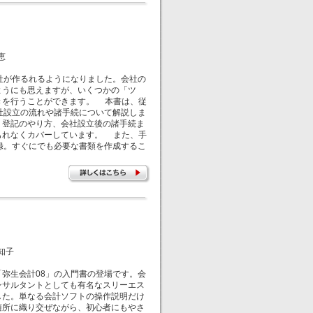
恵
社が作るれるようになりました。会社の
ようにも思えますが、いくつかの「ツ
きを行うことができます。 本書は、従
社設立の流れや諸手続について解説しま
、登記のやり方、会社設立後の諸手続ま
もれなくカバーしています。 また、手
収録。すぐにでも必要な書類を作成するこ
知子
弥生会計08」の入門書の登場です。会
ンサルタントとしても有名なスリーエス
した。単なる会計ソフトの操作説明だけ
随所に織り交ぜながら、初心者にもやさ