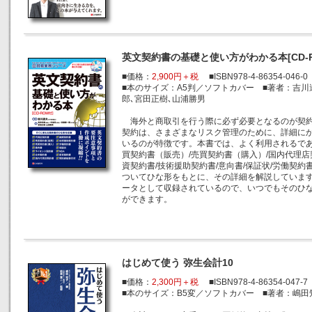
英文契約書の基礎と使い方がわかる本[CD-R
■価格：
2,900円＋税
■ISBN978-4-86354-046-0
■本のサイズ：A5判／ソフトカバー ■著者：吉川
郎､宮田正樹､山浦勝男
海外と商取引を行う際に必ず必要となるのが契約
契約は、さまざまなリスク管理のために、詳細に
いるのが特徴です。本書では、よく利用されるであ
買契約書（販売）/売買契約書（購入）/国内代理店
資契約書/技術援助契約書/意向書/保証状/労働契約書
ついてひな形をもとに、その詳細を解説しています
ータとして収録されているので、いつでもそのひ
ができます。
はじめて使う 弥生会計10
■価格：
2,300円＋税
■ISBN978-4-86354-047-7
■本のサイズ：B5変／ソフトカバー ■著者：嶋田