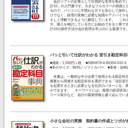
会計ソフトの定番として圧倒的な支持を集めてい
計10」の入門書です。大きなフルカラーの画面と
るので、パソコンに不慣れな方でも安心して操作
けでなく、経理の実務に必要な知識やアドバイス
さしく理解できるように解説しています。 これか
方、購入を検討している方にお勧めできる１冊で
計10の操作方法や会計処理を学ぶのにも最適です
パッと引いて仕訳がわかる 逆引き勘定科目
■価格：
1,500円＋税
■ISBN978-4-86354-032-3
■本のサイズ：B6判／ソフトカバー ■著者：岩
本書は、一般的な中小企業で使用される勘定科目
摘要から関連する勘定科目を選択できる「項目逆
を起票するときに必要となる仕訳のパターンを、
ができます。 キーワードには、最新の経済状況
リース取引など、会計の最新情報も盛り込んでい
小さな会社の実務 契約書の作成とツボが