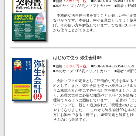
■価格：
2,500円＋税
■ISBN978-4-86354-014-9
■本のサイズ：A5判／ソフトカバー ■著者：野崎
本格的な法務担当者を置くことが難しい中小企業
なりがちです。本書は、中小企業にとってよく使用
げ、その使い方を解説しています。ひな形はCD-
から使うことができます。
はじめて使う 弥生会計09
■価格：
2,300円＋税
■ISBN978-4-86354-001-9
■本のサイズ：B5変／ソフトカバー ■著者：嶋田
会計ソフトの定番として圧倒的な支持を集める「
所として、また、弥生会計を使った税務コンサル
ラム株式会社が本気で弥生会計本を書きました。
く、経理の実務に必要な知識やアドバイスを随所
理解できるように図解しています。 前作の「はじ
ワーアップし、新しく追加された「税理士のひと
やすくなりました。 これから弥生会計09を本格
方にお勧めできる１冊です。練習問題と解答も付い
学ぶのにも最適です。