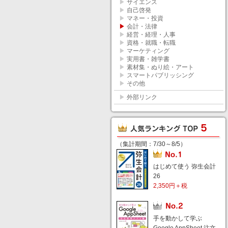
▶
サイエンス
▶
自己啓発
▶
マネー・投資
▶
会計・法律
▶
経営・経理・人事
▶
資格・就職・転職
▶
マーケティング
▶
実用書・雑学書
▶
素材集・ぬり絵・アート
▶
スマートパブリッシング
▶
その他
▶
外部リンク
（集計期間：7/30～8/5）
はじめて使う 弥生会計
26
2,350円＋税
手を動かして学ぶ