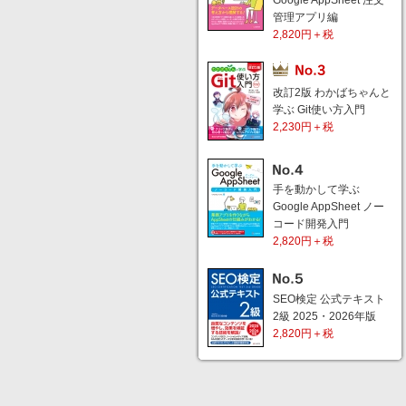
Google AppSheet 注文
管理アプリ編
2,820円＋税
改訂2版 わかばちゃんと
学ぶ Git使い方入門
2,230円＋税
手を動かして学ぶ
Google AppSheet ノー
コード開発入門
2,820円＋税
SEO検定 公式テキスト
2級 2025・2026年版
2,820円＋税