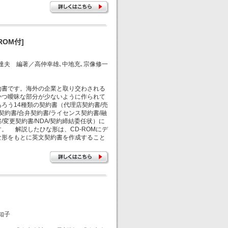
OM付]
達夫 編著／高仲幸雄､中地充､宗像修一
書です。海外の企業と取り交わされる
かつ曖昧な部分が少ないように作られて
ろう14種類の契約書（代理店契約書/売
契約書/合弁契約書/ライセンス契約書/融
/変更契約書/NDA/契約締結委任状）に
。 解説したひな形は、CD-ROMにデ
な形をもとに英文契約書を作成すること
知子