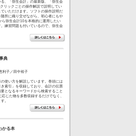
る、「弥生会計」の最新版、「弥生会
1クリックごとの操作解説で説明してい
していただけます。ソフトの操作説明だ
を随所に織り交ぜながら、初心者にもや
ら弥生会計10を本格的に運用したい
す。練習問題も付いているので、弥生会
。
事典
崎恵利子／田中裕子
の使い方を解説しています。巻頭には
引き索引」を収録しており、会計の伝票
摘要となるキーワードから検索すること
に応じた物を多数収録するだけでなく、
ます。
わかる本