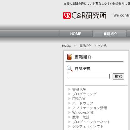
HOME
＞ 書籍紹介 ＞ その他
▶
書籍TOP
▶
プログラミング
▶
IT読み物
▶
ハードウェア
▶
アプリケーション活用
▶
Windows関連
▶
数学・統計
▶
ブログ・インターネット
▶
グラフィックソフト