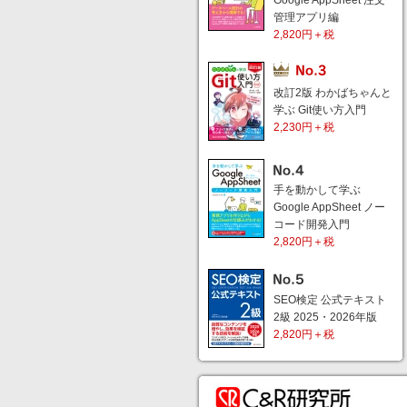
Google AppSheet 注文
管理アプリ編
2,820円＋税
改訂2版 わかばちゃんと
学ぶ Git使い方入門
2,230円＋税
手を動かして学ぶ
Google AppSheet ノー
コード開発入門
2,820円＋税
SEO検定 公式テキスト
2級 2025・2026年版
2,820円＋税