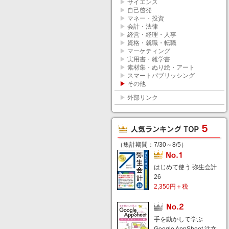
▶
サイエンス
▶
自己啓発
▶
マネー・投資
▶
会計・法律
▶
経営・経理・人事
▶
資格・就職・転職
▶
マーケティング
▶
実用書・雑学書
▶
素材集・ぬり絵・アート
▶
スマートパブリッシング
▶
その他
▶
外部リンク
（集計期間：7/30～8/5）
はじめて使う 弥生会計
26
2,350円＋税
手を動かして学ぶ