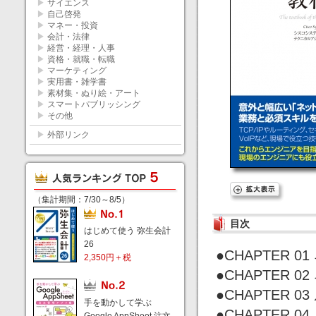
▶
サイエンス
▶
自己啓発
▶
マネー・投資
▶
会計・法律
▶
経営・経理・人事
▶
資格・就職・転職
▶
マーケティング
▶
実用書・雑学書
▶
素材集・ぬり絵・アート
▶
スマートパブリッシング
▶
その他
▶
外部リンク
（集計期間：7/30～8/5）
目次
はじめて使う 弥生会計
26
●CHAPTER
2,350円＋税
●CHAPTER 
●CHAPTER 
手を動かして学ぶ
●CHAPTER