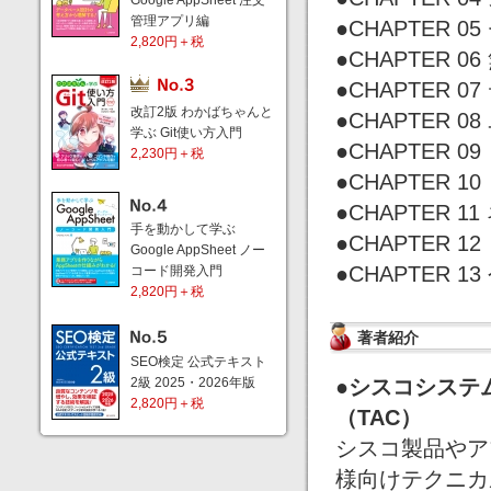
Google AppSheet 注文
管理アプリ編
●CHAPTER 
2,820円＋税
●CHAPTER 
●CHAPTER 
改訂2版 わかばちゃんと
●CHAPTER
学ぶ Git使い方入門
●CHAPTER
2,230円＋税
●CHAPTER
●CHAPTER
手を動かして学ぶ
●CHAPTER
Google AppSheet ノー
●CHAPTER
コード開発入門
2,820円＋税
著者紹介
SEO検定 公式テキスト
2級 2025・2026年版
●シスコシステ
2,820円＋税
（TAC）
シスコ製品やア
様向けテクニカ