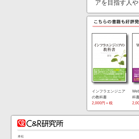
アを目指す人や
インフラエンジニア
We
の教科書
科
2,000円＋税
2,
本社