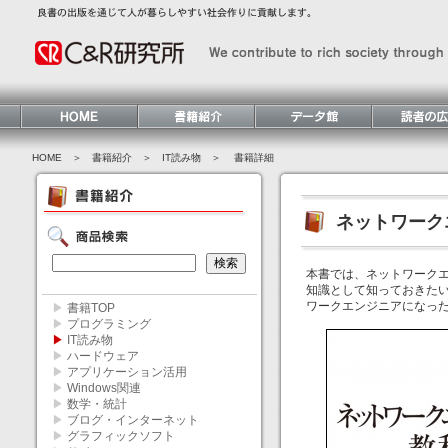
HOME
＞ 書籍紹介 ＞
IT読み物
＞ 書籍詳細
ネットワーク
本書では、ネットワークエ
知識として知っておきた
ワークエンジニアになっ
▶
書籍TOP
▶
プログラミング
▶
IT読み物
▶
ハードウェア
▶
アプリケーション活用
▶
Windows関連
▶
数学・統計
▶
ブログ・インターネット
▶
グラフィックソフト