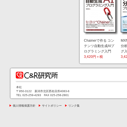
Chainerで作る コン
MX
テンツ自動生成AIプ
分析
ログラミング入門
グ
3,420円＋税
3,
本社
〒950-3122 新潟市北区西名目所4083-6
TEL 025-259-4293 FAX 025-258-2801
▶
個人情報保護方針
▶
サイトポリシー
▶
リンク集