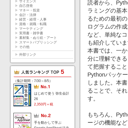
▶
サイエンス
読者から、Pyt
▶
自己啓発
ラミングの基本
▶
マネー・投資
▶
会計・法律
るための最初の
▶
経営・経理・人事
▶
資格・就職・転職
ログラムの作成方法
▶
マーケティング
▶
実用書・雑学書
など、単純なコ
▶
素材集・ぬり絵・アート
も紹介していま
▶
スマートパブリッシング
▶
その他
本書では、一か
▶
外部リンク
分に理解できる
て把握すること
Pythonパ
（集計期間：7/30～8/5）
しました。本書
ることで、それ
はじめて使う 弥生会計
す。
26
2,350円＋税
もちろん、Py
ージの機能など
手を動かして学ぶ