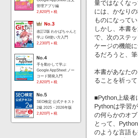
Google AppSheet 注文
量ではなくなっ
管理アプリ編
には、かなりの
2,820円＋税
ものになってい
しかし、本書を
改訂2版 わかばちゃんと
で、次のステッ
学ぶ Git使い方入門
2,230円＋税
ケージの機能に
るだろうと、筆
手を動かして学ぶ
Google AppSheet ノー
本書があなたの
コード開発入門
ることを祈って
2,820円＋税
■Python上
SEO検定 公式テキスト
Pythonは学
2級 2025・2026年版
2,820円＋税
の何らかのオブ
とって、Pyt
のような言語も