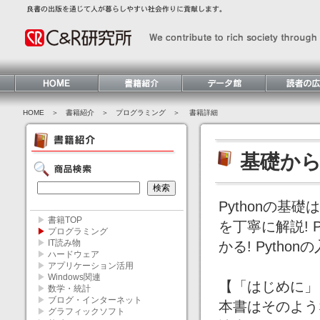
HOME
＞ 書籍紹介 ＞
プログラミング
＞ 書籍詳細
基礎からわ
Pythonの
▶
書籍TOP
を丁寧に解説! 
▶
プログラミング
▶
IT読み物
かる! Pytho
▶
ハードウェア
▶
アプリケーション活用
▶
Windows関連
【「はじめに」
▶
数学・統計
▶
ブログ・インターネット
本書はそのよう
▶
グラフィックソフト