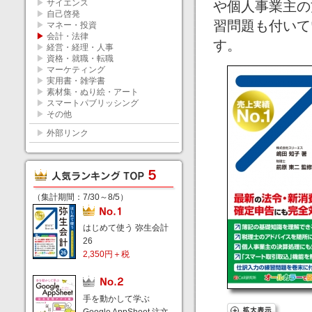
▶
サイエンス
や個人事業主の
▶
自己啓発
習問題も付いて
▶
マネー・投資
▶
会計・法律
す。
▶
経営・経理・人事
▶
資格・就職・転職
▶
マーケティング
▶
実用書・雑学書
▶
素材集・ぬり絵・アート
▶
スマートパブリッシング
▶
その他
▶
外部リンク
（集計期間：7/30～8/5）
はじめて使う 弥生会計
26
2,350円＋税
手を動かして学ぶ