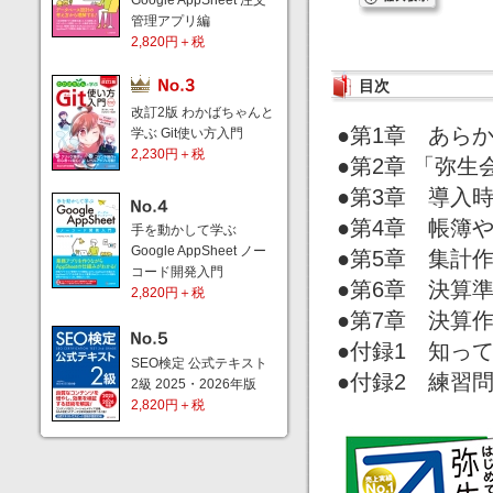
Google AppSheet 注文
管理アプリ編
2,820円＋税
目次
改訂2版 わかばちゃんと
●第1章 あら
学ぶ Git使い方入門
2,230円＋税
●第2章 「弥生
●第3章 導入
●第4章 帳簿
手を動かして学ぶ
Google AppSheet ノー
●第5章 集計
コード開発入門
●第6章 決算
2,820円＋税
●第7章 決算
●付録1 知っ
SEO検定 公式テキスト
●付録2 練習
2級 2025・2026年版
2,820円＋税