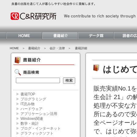
HOME
＞ 書籍紹介 ＞
会計・法律
＞ 書籍詳細
はじめて
販売実績No.
▶
書籍TOP
生会計 21」
▶
プログラミング
▶
IT読み物
処理が不安な方
▶
ハードウェア
所にあるので安
▶
アプリケーション活用
▶
Windows関連
全ページオール
▶
数学・統計
▶
ブログ・インターネット
で、はじめて弥
▶
グラフィックソフト