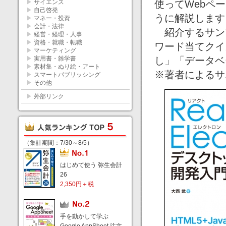
▶
サイエンス
使ってWebペ
▶
自己啓発
うに解説します
▶
マネー・投資
▶
会計・法律
紹介するサンプル
▶
経営・経理・人事
▶
資格・就職・転職
ワード当てクイ
▶
マーケティング
▶
実用書・雑学書
し」「データベ
▶
素材集・ぬり絵・アート
※著者によるサ
▶
スマートパブリッシング
▶
その他
▶
外部リンク
（集計期間：7/30～8/5）
はじめて使う 弥生会計
26
2,350円＋税
手を動かして学ぶ