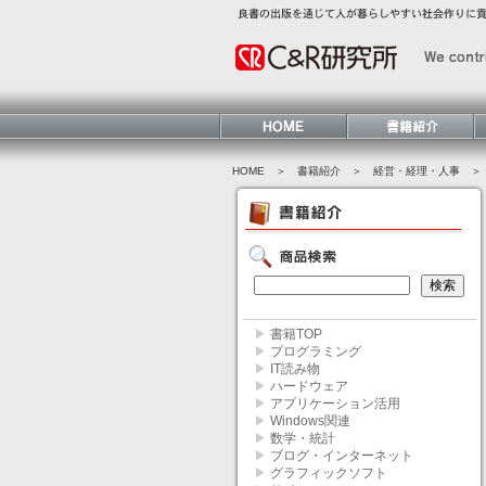
HOME
＞ 書籍紹介 ＞
経営・経理・人事
＞ 
▶
書籍TOP
▶
プログラミング
▶
IT読み物
▶
ハードウェア
▶
アプリケーション活用
▶
Windows関連
▶
数学・統計
▶
ブログ・インターネット
▶
グラフィックソフト