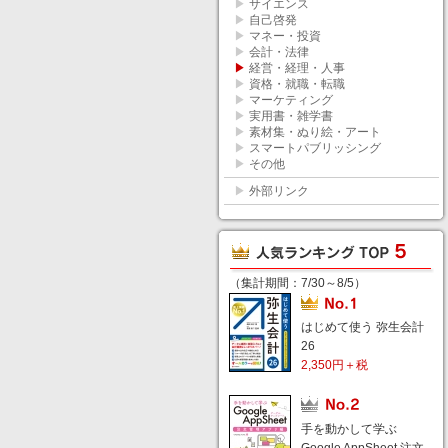
▶
サイエンス
▶
自己啓発
▶
マネー・投資
▶
会計・法律
▶
経営・経理・人事
▶
資格・就職・転職
▶
マーケティング
▶
実用書・雑学書
▶
素材集・ぬり絵・アート
▶
スマートパブリッシング
▶
その他
▶
外部リンク
（集計期間：7/30～8/5）
はじめて使う 弥生会計
26
2,350円＋税
手を動かして学ぶ