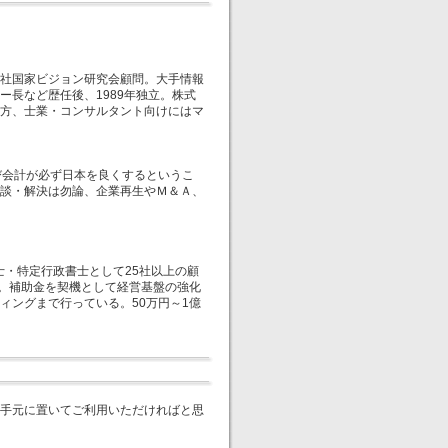
一社国家ビジョン研究会顧問。大手情報
ー長など歴任後、1989年独立。株式
方、士業・コンサルタント向けにはマ
び会計が必ず日本を良くするというこ
談・解決は勿論、企業再生やＭ＆Ａ、
士・特定行政書士として25社以上の顧
う。補助金を契機として経営基盤の強化
ィングまで行っている。50万円～1億
手元に置いてご利用いただければと思