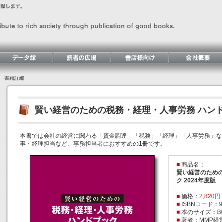
書籍詳細
賢い経営のための税務・経理・人事労務 ハンドブ
本書では会社の経営に関わる「資金調達」「税務」「経理」「人事労務」な
事・経理担当など、事務担当者におすすめの1冊です。
■
商品名：
賢い経営のため
ク 2024年度版
■
価格：
2,820
■
ISBNコード：978
■
本のサイズ：B
■
著者：MMP経