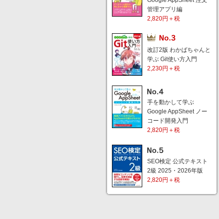
Google AppSheet 注文
管理アプリ編
2,820円＋税
改訂2版 わかばちゃんと
学ぶ Git使い方入門
2,230円＋税
手を動かして学ぶ
Google AppSheet ノー
コード開発入門
2,820円＋税
SEO検定 公式テキスト
2級 2025・2026年版
2,820円＋税