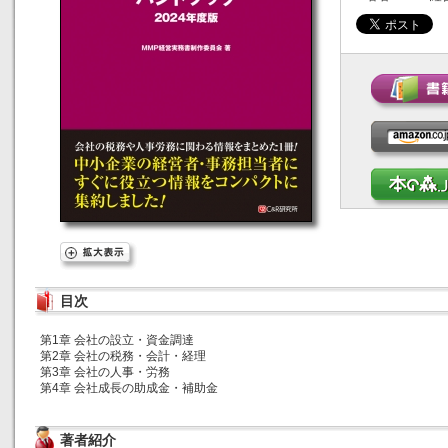
目次
第1章 会社の設立・資金調達
第2章 会社の税務・会計・経理
第3章 会社の人事・労務
第4章 会社成長の助成金・補助金
著者紹介