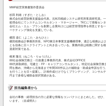
MMP経営実務書製作委員会
杉田 利雄（すぎた・としお）
株式会社経営財務支援協会代表。元MJS税経システム研究所客員研究員。
処理会社にてシステムコンサルタント・マネージャー、TKCにて情報センタ
会社エム・エム・プランを創業し企業向けには経営管理指導を得意とする一
ーケティング強化を支援している。
横田 道仁（よこた・みちひと）
横田税務会計事務所所長、NPO東日本事業支援機構理事。適正な税務およ
とを信条に日々クライアントと向き合っている。業務内容は税務に関する相
資産対策である。
根來 隆元（ねごろ・りゅうげん）
88社会保険労務士・行政書士事務所代表、株式会社OFFICE
88代表取締役。宅建士・FP・キャリアコンサルタント。特定社会保険労務
問を務め、沖縄から北海道まで年間300件以上の補助金・助成金申請を行
を行うことを日々提案し、計画作成だけでなくブランディング、コンサルテ
円まで多様な補助金採択実績がある。
担当編集者から
会社の事務・経理担当の方に必要な情報をコンパクトにまとめした。ぜひ、
います。（吉成明久）