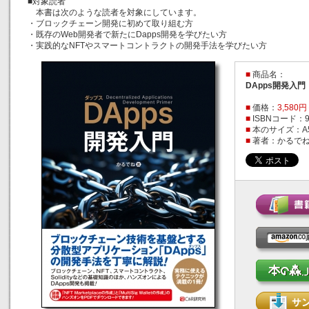
■対象読者
本書は次のような読者を対象にしています。
・ブロックチェーン開発に初めて取り組む方
・既存のWeb開発者で新たにDapps開発を学びたい方
・実践的なNFTやスマートコントラクトの開発手法を学びたい方
■
商品名：
DApps開発入門
■
価格：
3,580
■
ISBNコード：978
■
本のサイズ：A
■
著者：かるで