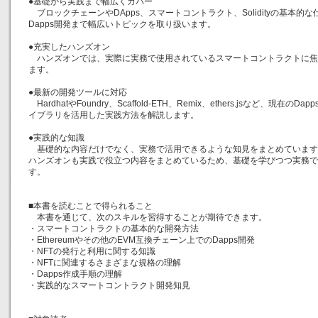
●基礎から実践まで幅広くカバー
ブロックチェーンやDApps、スマートコントラクト、Solidityの基本
Dapps開発まで幅広いトピックを取り扱います。
●充実したハンズオン
ハンズオンでは、実際に実務で使用されているスマートコントラクトに焦
ます。
●最新の開発ツールに対応
HardhatやFoundry、Scaffold-ETH、Remix、ethers.jsなど、現
イブラリを活用した実践方法を解説します。
●実践的な知識
基礎的な内容だけでなく、実務で活用できるような知見をまとめています
ハンズオンも実践で役立つ内容をまとめているため、基礎を学びつつ実務で
す。
■本書を読むことで得られること
本書を通じて、次のスキルを習得することが期待できます。
・スマートコントラクトの基本的な開発方法
・Ethereumやその他のEVM互換チェーン上でのDapps開発
・NFTの発行と利用に関する知識
・NFTに関連するさまざまな規格の理解
・Dapps作成手順の理解
・実践的なスマートコントラクト開発知見