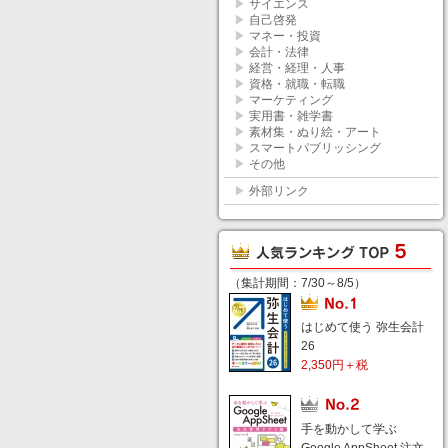
▶
サイエンス
▶
自己啓発
▶
マネー・投資
▶
会計・法律
▶
経営・経理・人事
▶
資格・就職・転職
▶
マーケティング
▶
実用書・雑学書
▶
素材集・ぬり絵・アート
▶
スマートパブリッシング
▶
その他
▶
外部リンク
（集計期間：7/30～8/5）
はじめて使う 弥生会計
26
2,350円＋税
手を動かして学ぶ