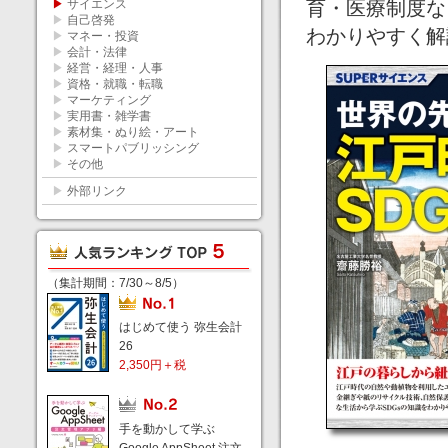
▶
サイエンス
育・医療制度な
▶
自己啓発
わかりやすく解
▶
マネー・投資
▶
会計・法律
▶
経営・経理・人事
▶
資格・就職・転職
▶
マーケティング
▶
実用書・雑学書
▶
素材集・ぬり絵・アート
▶
スマートパブリッシング
▶
その他
▶
外部リンク
（集計期間：7/30～8/5）
はじめて使う 弥生会計
26
2,350円＋税
手を動かして学ぶ