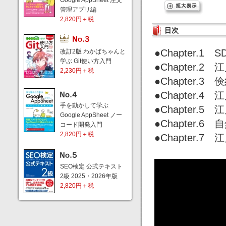
Google AppSheet 注文
管理アプリ編
2,820円＋税
目次
●Chapter.
改訂2版 わかばちゃんと
学ぶ Git使い方入門
●Chapter.
2,230円＋税
●Chapter.3
●Chapter.
手を動かして学ぶ
●Chapter.
Google AppSheet ノー
●Chapter.
コード開発入門
2,820円＋税
●Chapter.
SEO検定 公式テキスト
2級 2025・2026年版
2,820円＋税