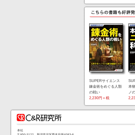
SUPERサイエンス
SU
錬金術をめぐる人類
本
の戦い
ノ
2,230円＋税
2,
本社
〒950-3122 新潟市北区西名目所4083-6