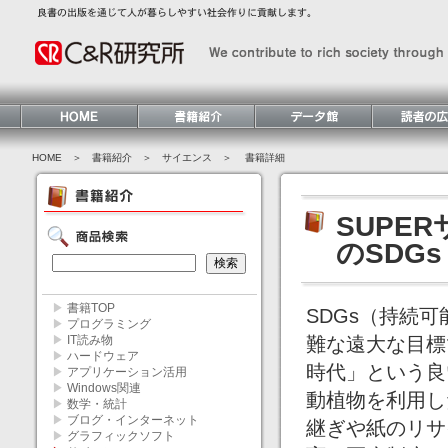
HOME
＞ 書籍紹介 ＞
サイエンス
＞ 書籍詳細
SUPE
のSDGs
▶
書籍TOP
SDGs（持続
▶
プログラミング
▶
IT読み物
難な遠大な目標
▶
ハードウェア
時代」という良
▶
アプリケーション活用
▶
Windows関連
動植物を利用し
▶
数学・統計
▶
ブログ・インターネット
継ぎや紙のリサ
▶
グラフィックソフト