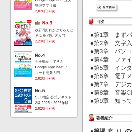
Google AppSheet 注文
管理アプリ編
2,820円＋税
目次
改訂2版 わかばちゃんと
●第1章 まず
学ぶ Git使い方入門
2,230円＋税
●第2章 文字
●第3章 パソ
●第4章 ファ
手を動かして学ぶ
●第5章 イン
Google AppSheet ノー
コード開発入門
●第6章 電子
2,820円＋税
●第7章 デジ
●第8章 音楽
SEO検定 公式テキスト
●第9章 知っ
2級 2025・2026年版
2,820円＋税
著者紹介
●篠塚 充（しの