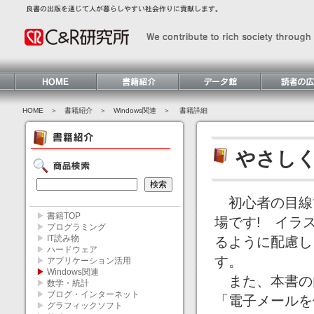
HOME
＞ 書籍紹介 ＞
Windows関連
＞ 書籍詳細
やさしく学
初心者の目線で徹
▶
書籍TOP
場です! イラス
▶
プログラミング
▶
IT読み物
るように配慮し
▶
ハードウェア
す。
▶
アプリケーション活用
▶
Windows関連
また、本書の内
▶
数学・統計
▶
ブログ・インターネット
「電子メールを
▶
グラフィックソフト