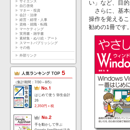
▶
サイエンス
い」など、目的
▶
自己啓発
さらに、基本
▶
マネー・投資
▶
会計・法律
操作を覚えるこ
▶
経営・経理・人事
▶
資格・就職・転職
勧めの1冊です
▶
マーケティング
▶
実用書・雑学書
▶
素材集・ぬり絵・アート
▶
スマートパブリッシング
▶
その他
▶
外部リンク
（集計期間：7/30～8/5）
はじめて使う 弥生会計
26
2,350円＋税
手を動かして学ぶ