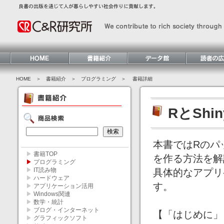
HOME
＞ 書籍紹介 ＞
プログラミング
＞ 書籍詳細
RとSh
本書ではRのパッ
▶
書籍TOP
を作る方法を解
▶
プログラミング
▶
IT読み物
具体的なアプリ
▶
ハードウェア
す。
▶
アプリケーション活用
▶
Windows関連
▶
数学・統計
▶
ブログ・インターネット
【「はじめに」
▶
グラフィックソフト