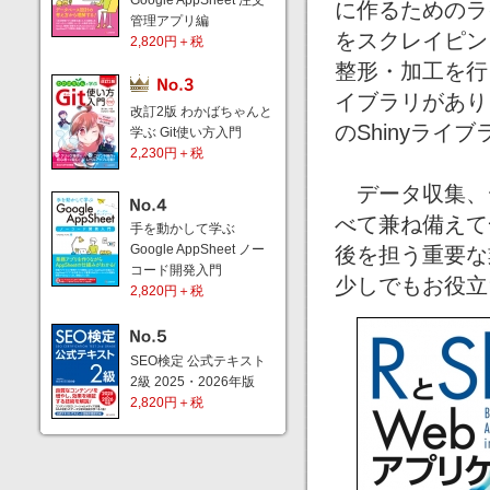
Google AppSheet 注文
に作るためのライ
管理アプリ編
をスクレイピン
2,820円＋税
整形・加工を行う
イブラリがあり
改訂2版 わかばちゃんと
のShinyライ
学ぶ Git使い方入門
2,230円＋税
データ収集、
べて兼ね備えて
手を動かして学ぶ
Google AppSheet ノー
後を担う重要な
コード開発入門
少しでもお役立
2,820円＋税
SEO検定 公式テキスト
2級 2025・2026年版
2,820円＋税