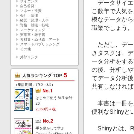
▶
サイエンス
データサイエ
▶
自己啓発
こ数年で人気を
▶
マネー・投資
▶
会計・法律
模なデータから
▶
経営・経理・人事
▶
資格・就職・転職
職業でしょう。
▶
マーケティング
▶
実用書・雑学書
▶
素材集・ぬり絵・アート
ただし、デー
▶
スマートパブリッシング
▶
その他
きタスクは、デ
▶
外部リンク
ータ分析をする
の後、分析しや
てデータ分析後
（集計期間：7/30～8/5）
共有しなければ
はじめて使う 弥生会計
本書は一冊を
26
2,350円＋税
便利なShin
Shinyとは
手を動かして学ぶ