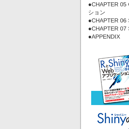
●CHAPTER 
ション
●CHAPTER 
●CHAPTER 07 S
●APPENDIX