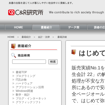
HOME
＞ 書籍紹介 ＞
会計・法律
＞ 書籍詳細
はじめて
販売実績No.
▶
書籍TOP
生会計 22」
▶
プログラミング
▶
IT読み物
処理が不安な方
▶
ハードウェア
所にあるので安
▶
アプリケーション活用
▶
Windows関連
全ページオール
▶
数学・統計
▶
ブログ・インターネット
で、はじめて弥
▶
グラフィックソフト