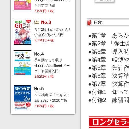
Google AppSheet 注文
管理アプリ編
2,820円＋税
目次
改訂2版 わかばちゃんと
●第1章 あら
学ぶ Git使い方入門
2,230円＋税
●第2章 「弥生
●第3章 導入
●第4章 帳簿
手を動かして学ぶ
Google AppSheet ノー
●第5章 集計
コード開発入門
●第6章 決算
2,820円＋税
●第7章 決算
●付録1 知っ
SEO検定 公式テキスト
●付録2 練習
2級 2025・2026年版
2,820円＋税