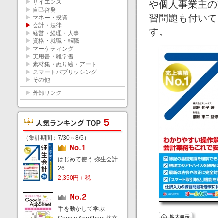
▶
サイエンス
や個人事業主の
▶
自己啓発
習問題も付いて
▶
マネー・投資
▶
会計・法律
す。
▶
経営・経理・人事
▶
資格・就職・転職
▶
マーケティング
▶
実用書・雑学書
▶
素材集・ぬり絵・アート
▶
スマートパブリッシング
▶
その他
▶
外部リンク
（集計期間：7/30～8/5）
はじめて使う 弥生会計
26
2,350円＋税
手を動かして学ぶ