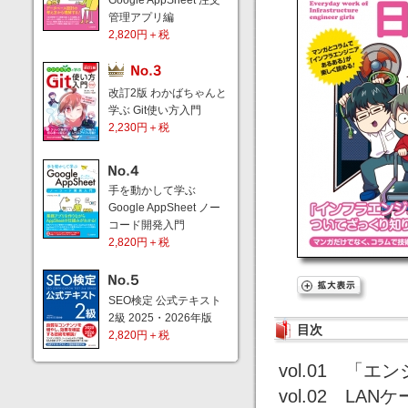
Google AppSheet 注文
管理アプリ編
2,820円＋税
改訂2版 わかばちゃんと
学ぶ Git使い方入門
2,230円＋税
手を動かして学ぶ
Google AppSheet ノー
コード開発入門
2,820円＋税
SEO検定 公式テキスト
2級 2025・2026年版
目次
2,820円＋税
vol.01 「
vol.02 L