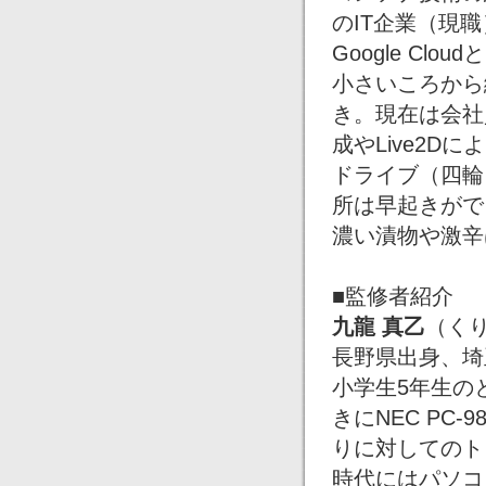
のIT企業（現
Google Clou
小さいころから
き。現在は会社
成やLive2
ドライブ（四輪
所は早起きがで
濃い漬物や激辛
■監修者紹介
九龍 真乙
（く
長野県出身、埼
小学生5年生の
きにNEC PC
りに対してのト
時代にはパソコ