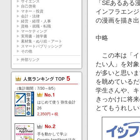
▶
サイエンス
「SEあるある
▶
自己啓発
インフラエンジ
▶
マネー・投資
▶
会計・法律
の漫画を描き出
▶
経営・経理・人事
▶
資格・就職・転職
▶
マーケティング
▶
実用書・雑学書
中略
▶
素材集・ぬり絵・アート
▶
スマートパブリッシング
▶
その他
この本は「イ
▶
外部リンク
たい人」を対象
が多いと思いま
を眺めているだ
（集計期間：7/30～8/5）
学生さんや、キ
きっかけに将来
はじめて使う 弥生会計
とてもうれしい
26
2,350円＋税
手を動かして学ぶ