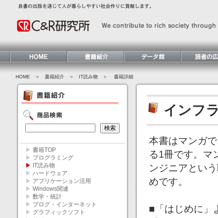
HOME
＞ 書籍紹介 ＞
IT読み物
＞ 書籍詳細
インフ
本書はマンガで
▶
書籍TOP
る1冊です。マ
▶
プログラミング
▶
IT読み物
ンジニアという
▶
ハードウェア
めです。
▶
アプリケーション活用
▶
Windows関連
▶
数学・統計
▶
ブログ・インターネット
■「はじめに」
▶
グラフィックソフト