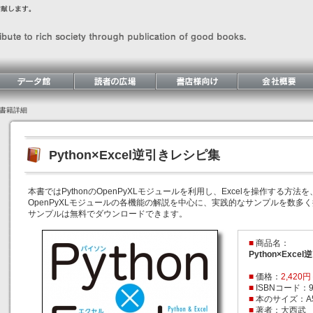
書籍詳細
Python×Excel逆引きレシピ集
本書ではPythonのOpenPyXLモジュールを利用し、Excelを操作する方
OpenPyXLモジュールの各機能の解説を中心に、実践的なサンプルを数多
サンプルは無料でダウンロードできます。
■
商品名：
Python×Exc
■
価格：
2,420
■
ISBNコード：978
■
本のサイズ：A
■
著者：大西武