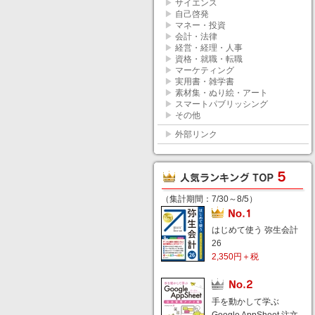
▶
サイエンス
▶
自己啓発
▶
マネー・投資
▶
会計・法律
▶
経営・経理・人事
▶
資格・就職・転職
▶
マーケティング
▶
実用書・雑学書
▶
素材集・ぬり絵・アート
▶
スマートパブリッシング
▶
その他
▶
外部リンク
（集計期間：7/30～8/5）
はじめて使う 弥生会計
26
2,350円＋税
手を動かして学ぶ