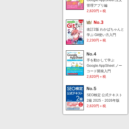
Google AppSheet 注文
管理アプリ編
2,820円＋税
改訂2版 わかばちゃんと
学ぶ Git使い方入門
2,230円＋税
手を動かして学ぶ
Google AppSheet ノー
コード開発入門
2,820円＋税
SEO検定 公式テキスト
2級 2025・2026年版
2,820円＋税