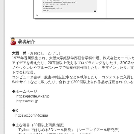
著者紹介
大西 武
（おおにし・たけし）
1975年香川県生まれ。大阪大学経済学部経営学科中退。株式会社カーコン
アイデアを考えたり、20言語以上使えるプログラミングをしたり、3DCG
ノやウクレレやブルースハープで演奏作詞作曲したり、デザインしたり、文
トで会社役員。
コンピュータ書や一般書や雑誌記事などを執筆したり、コンテストに入賞し
Webサイトなどに載ったり、合わせて300回以上自作作品が採用されている
◆ホームページ
https://profile.vixar.jp
https://vexil.jp
◆X
https://x.com/Roxiga
◆主な著書（30冊以上商業出版）
『Pythonではじめる3Dツール開発』（シーアンドアール研究所）