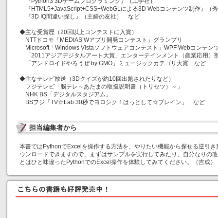
『Python3 3Dゲームプログラミング』（工学社）
『HTML5+JavaScript+CSS+WebGLによる3D Webコンテンツ制作』
『3D IQ間違い探し』（主婦の友社） など
◆主な受賞歴（20回以上コンテストに入賞）
NTTドコモ「MEDIAS Wアプリ開発コンテスト」グランプリ
Microsoft「Windows Vistaソフトウェアコンテスト」WPF Webコンテ
「2011アジアデジタルアート大賞」エンターテインメント（産業応用）
「アンドロイドやろうぜ by GMO」ミュージックカテゴリ大賞 など
◆主なテレビ放送（3Dクイズが約10回出題されたりなど）
フジテレビ「脳テレ～あたまの取扱説明書（トリセツ）～」
NHK BS「デジタルスタジアム」
BSフジ「TV☆Lab 30秒でヨロシク！はっとして☆ブレイン」 など
担当編集者から
本書ではPythonでExcelを操作する方法を、やりたい機能から探せる逆
ウンロードできますので、まずはサンプルを実行してみたり、自分なりの改
とはひと味違ったPythonでのExcel操作を体験してみてください。（吉成）