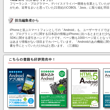
フリーランス・プログラマー。デバイスドライバー開発を生業としていたが、A
がため、近寄るまいと思っていた21世紀のCOBOL「Java」に取り組む羽
担当編集者から
iPhoneと並ぶスマートフォンとしての「Android」も、ユーザーサイド
が、プログラミングに関する日本語の情報はiPhoneに比べるとまだまだ少ない
SDKに関する逆引きハンドブックです。ページ数も1000ページ近くとな
はあまり情報がない項目までカバーしています。「Androidのあの機能に
書を手にとっていただければと思います。（三浦聡)