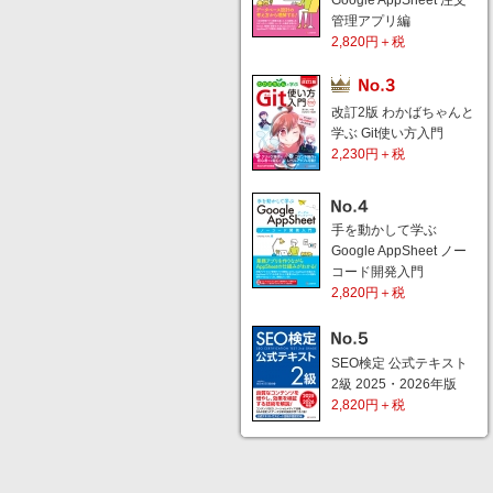
Google AppSheet 注文
管理アプリ編
2,820円＋税
改訂2版 わかばちゃんと
学ぶ Git使い方入門
2,230円＋税
手を動かして学ぶ
Google AppSheet ノー
コード開発入門
2,820円＋税
SEO検定 公式テキスト
2級 2025・2026年版
2,820円＋税