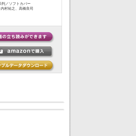
5判／ソフトカバー
内村祐之、高橋良司