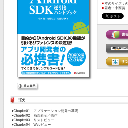
■
本のサイズ：A
■
著者：中西葵、
目次
●Chapter01 アプリケーション開発の基礎
●Chapter02 画面表示／操作
●Chapter03 リストビュー
●Chapter04 Webビュー