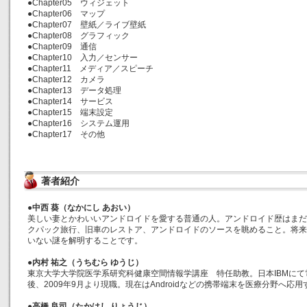
●Chapter05 ウィジェット
●Chapter06 マップ
●Chapter07 壁紙／ライブ壁紙
●Chapter08 グラフィック
●Chapter09 通信
●Chapter10 入力／センサー
●Chapter11 メディア／スピーチ
●Chapter12 カメラ
●Chapter13 データ処理
●Chapter14 サービス
●Chapter15 端末設定
●Chapter16 システム運用
●Chapter17 その他
著者紹介
●中西 葵（なかにし あおい）
美しい妻とかわいいアンドロイドを愛する普通の人。アンドロイド歴はまだ
クパック旅行、旧車のレストア、アンドロイドのソースを眺めること。将来
いない謎を解明することです。
●内村 祐之（うちむら ゆうじ）
東京大学大学院医学系研究科健康空間情報学講座 特任助教。日本IBMに
後、2009年9月より現職。現在はAndroidなどの携帯端末を医療分野へ
●高橋 良司（たかはし りょうじ）