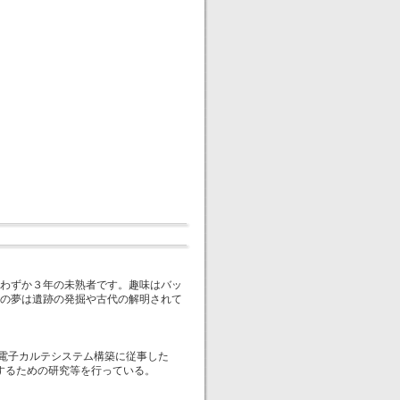
わずか３年の未熟者です。趣味はバッ
の夢は遺跡の発掘や古代の解明されて
て電子カルテシステム構築に従事した
応用するための研究等を行っている。