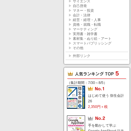
▶
サイエンス
▶
自己啓発
▶
マネー・投資
▶
会計・法律
▶
経営・経理・人事
▶
資格・就職・転職
▶
マーケティング
▶
実用書・雑学書
▶
素材集・ぬり絵・アート
▶
スマートパブリッシング
▶
その他
▶
外部リンク
（集計期間：7/30～8/5）
はじめて使う 弥生会計
26
2,350円＋税
手を動かして学ぶ