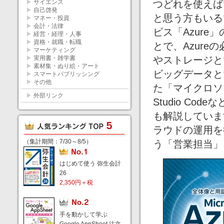
▶
サイエンス
つどれを使えば
▶
自己啓発
と思う方もいる
▶
マネー・投資
▶
会計・法律
ビス「Azur
▶
経営・経理・人事
▶
資格・就職・転職
とで、Azur
▶
マーケティング
▶
実用書・雑学書
やストレージと
▶
素材集・ぬり絵・アート
ビッグデータと
▶
スマートパブリッシング
▶
その他
た「マイクロソフト
▶
外部リンク
Studio Co
も解説していま
ラウドの運用を
（集計期間：7/30～8/5）
う「営業担当」
はじめて使う 弥生会計
26
2,350円＋税
手を動かして学ぶ