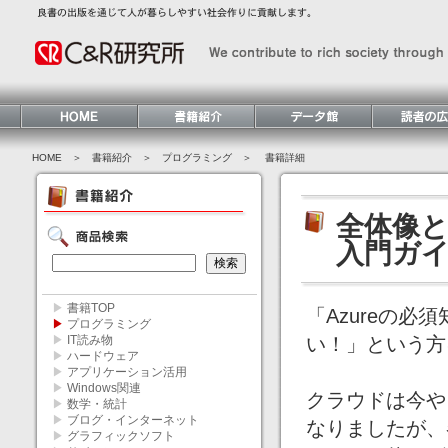
HOME
＞ 書籍紹介 ＞
プログラミング
＞ 書籍詳細
全体像と用
入門ガ
▶
書籍TOP
「Azureの必
▶
プログラミング
▶
IT読み物
い！」という方
▶
ハードウェア
▶
アプリケーション活用
▶
Windows関連
クラウドは今や
▶
数学・統計
▶
ブログ・インターネット
なりましたが、
▶
グラフィックソフト