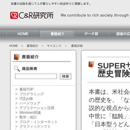
HOME
＞ 書籍紹介 ＞
サイエンス
＞ 書籍詳細
SUPE
歴史冒険
▶
書籍TOP
本書は、米社会
▶
プログラミング
▶
IT読み物
の歴史を、「な
▶
ハードウェア
説的な視点から
▶
アプリケーション活用
▶
Windows関連
中世に「饂飩」
▶
数学・統計
▶
ブログ・インターネット
「日本型うどん
▶
グラフィックソフト