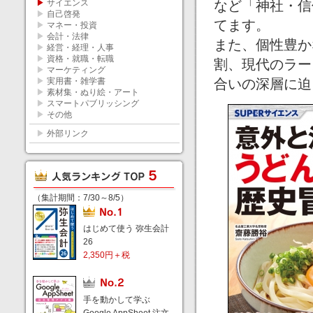
▶
サイエンス
など「神社・信
▶
自己啓発
てます。
▶
マネー・投資
▶
会計・法律
また、個性豊か
▶
経営・経理・人事
▶
資格・就職・転職
割、現代のラー
▶
マーケティング
▶
実用書・雑学書
合いの深層に迫
▶
素材集・ぬり絵・アート
▶
スマートパブリッシング
▶
その他
▶
外部リンク
（集計期間：7/30～8/5）
はじめて使う 弥生会計
26
2,350円＋税
手を動かして学ぶ