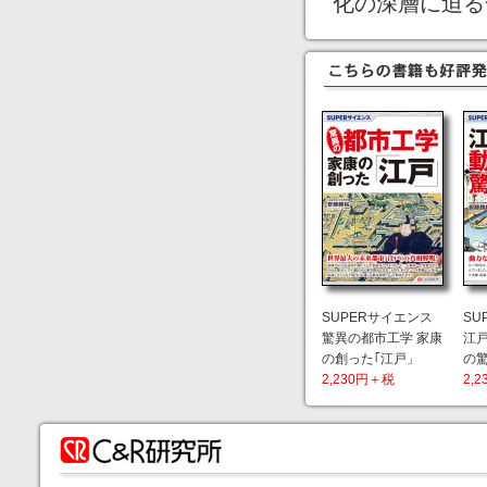
化の深層に迫る
SUPERサイエンス
SU
驚異の都市工学 家康
江
の創った｢江戸」
の
2,230円＋税
2,