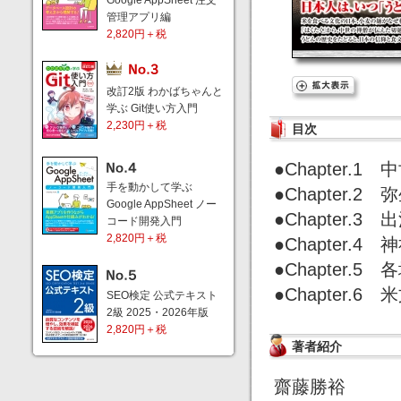
Google AppSheet 注文
管理アプリ編
2,820円＋税
改訂2版 わかばちゃんと
学ぶ Git使い方入門
2,230円＋税
目次
●Chapter.
手を動かして学ぶ
●Chapter.
Google AppSheet ノー
●Chapter
コード開発入門
2,820円＋税
●Chapter
●Chapter.
●Chapter.
SEO検定 公式テキスト
2級 2025・2026年版
2,820円＋税
著者紹介
齋藤勝裕