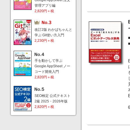
Google AppSheet 注文
管理アプリ編
2,820円＋税
改訂2版 わかばちゃんと
学ぶ Git使い方入門
2,230円＋税
手を動かして学ぶ
Google AppSheet ノー
コード開発入門
2,820円＋税
SEO検定 公式テキスト
2級 2025・2026年版
2,820円＋税