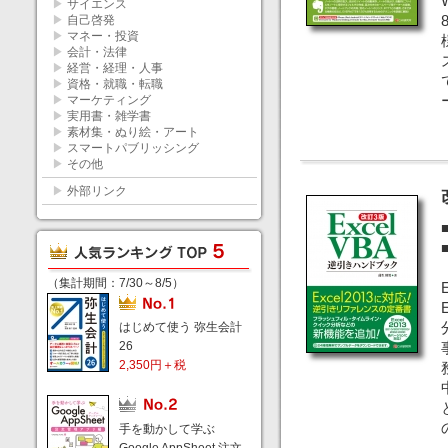
▶
サイエンス
▶
自己啓発
▶
マネー・投資
▶
会計・法律
▶
経営・経理・人事
▶
資格・就職・転職
▶
マーケティング
▶
実用書・雑学書
▶
素材集・ぬり絵・アート
▶
スマートパブリッシング
▶
その他
▶
外部リンク
（集計期間：7/30～8/5）
はじめて使う 弥生会計
26
2,350円＋税
手を動かして学ぶ