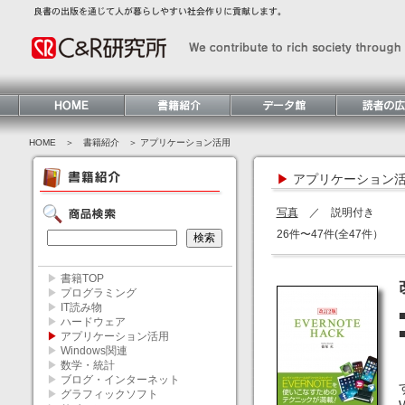
HOME
＞ 書籍紹介 ＞ アプリケーション活用
▶
アプリケーション
写真
／ 説明付き
26件〜47件(全47件）
▶
書籍TOP
▶
プログラミング
▶
IT読み物
▶
ハードウェア
▶
アプリケーション活用
▶
Windows関連
▶
数学・統計
▶
ブログ・インターネット
▶
グラフィックソフト