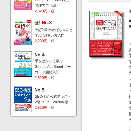
Google AppSheet 注文
管理アプリ編
2,820円＋税
改訂2版 わかばちゃんと
学ぶ Git使い方入門
2,230円＋税
手を動かして学ぶ
Google AppSheet ノー
コード開発入門
2,820円＋税
SEO検定 公式テキスト
2級 2025・2026年版
2,820円＋税