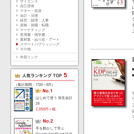
▶
サイエンス
▶
自己啓発
▶
マネー・投資
▶
会計・法律
▶
経営・経理・人事
▶
資格・就職・転職
▶
マーケティング
▶
実用書・雑学書
▶
素材集・ぬり絵・アート
▶
スマートパブリッシング
▶
その他
▶
外部リンク
（集計期間：7/30～8/5）
はじめて使う 弥生会計
26
2,350円＋税
手を動かして学ぶ