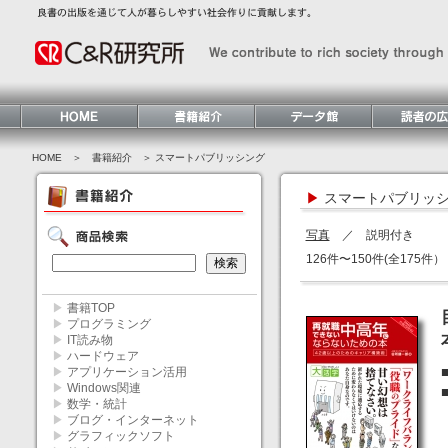
HOME
＞ 書籍紹介 ＞ スマートパブリッシング
▶
スマートパブリッ
写真
／ 説明付き
126件〜150件(全175件）
▶
書籍TOP
▶
プログラミング
▶
IT読み物
▶
ハードウェア
▶
アプリケーション活用
▶
Windows関連
▶
数学・統計
▶
ブログ・インターネット
▶
グラフィックソフト