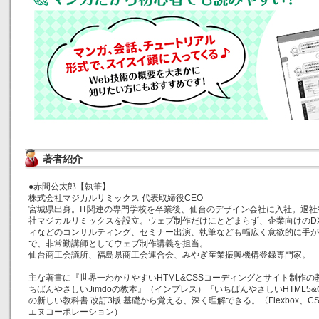
著者紹介
●赤間公太郎【執筆】
株式会社マジカルリミックス 代表取締役CEO
宮城県出身。IT関連の専門学校を卒業後、仙台のデザイン会社に入社。退社
社マジカルリミックスを設立。ウェブ制作だけにとどまらず、企業向けのDX
ィなどのコンサルティング、セミナー出演、執筆なども幅広く意欲的に手がけ
で、非常勤講師としてウェブ制作講義を担当。
仙台商工会議所、福島県商工会連合会、みやぎ産業振興機構登録専門家。
主な著書に『世界一わかりやすいHTML&CSSコーディングとサイト制作の教
ちばんやさしいJimdoの教本』（インプレス）『いちばんやさしいHTML5&
の新しい教科書 改訂3版 基礎から覚える、深く理解できる。〈Flexbox、CS
エヌコーポレーション）