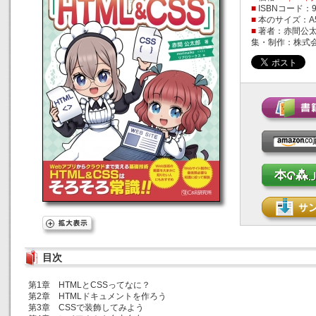
■
ISBNコード：978
■
本のサイズ：A
■
著者：赤間公太郎
集・制作：株式
目次
第1章 HTMLとCSSってなに？
第2章 HTMLドキュメントを作ろう
第3章 CSSで装飾してみよう