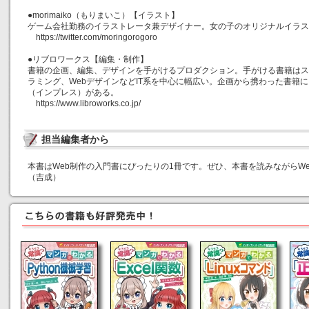
●morimaiko（もりまいこ）【イラスト】
ゲーム会社勤務のイラストレータ兼デザイナー。女の子のオリジナルイラス
https://twitter.com/moringorogoro
●リブロワークス【編集・制作】
書籍の企画、編集、デザインを手がけるプロダクション。手がける書籍はス
ラミング、WebデザインなどIT系を中心に幅広い。企画から携わった書籍
（インプレス）がある。
https://www.libroworks.co.jp/
担当編集者から
本書はWeb制作の入門書にぴったりの1冊です。ぜひ、本書を読みながらW
（吉成）