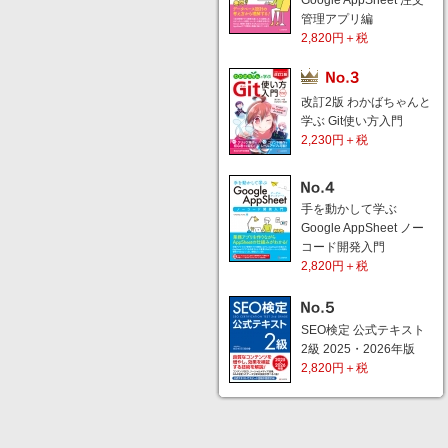
Google AppSheet 注文
管理アプリ編
2,820円＋税
改訂2版 わかばちゃんと
学ぶ Git使い方入門
2,230円＋税
手を動かして学ぶ
Google AppSheet ノー
コード開発入門
2,820円＋税
SEO検定 公式テキスト
2級 2025・2026年版
2,820円＋税