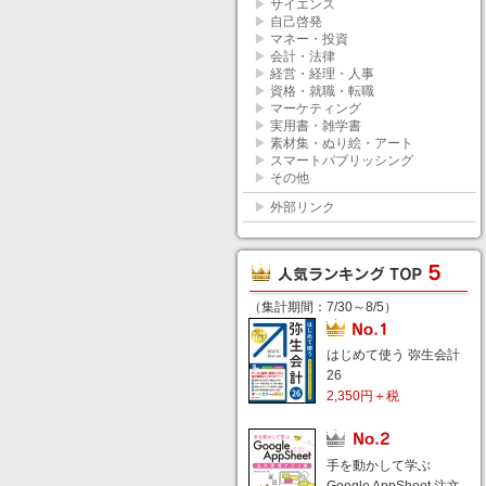
▶
サイエンス
▶
自己啓発
▶
マネー・投資
▶
会計・法律
▶
経営・経理・人事
▶
資格・就職・転職
▶
マーケティング
▶
実用書・雑学書
▶
素材集・ぬり絵・アート
▶
スマートパブリッシング
▶
その他
▶
外部リンク
（集計期間：7/30～8/5）
はじめて使う 弥生会計
26
2,350円＋税
手を動かして学ぶ